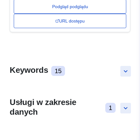
Podgląd podglądu
URL dostępu
Keywords
15
keyboard_arrow_down
Usługi w zakresie
1
keyboard_arrow_down
danych