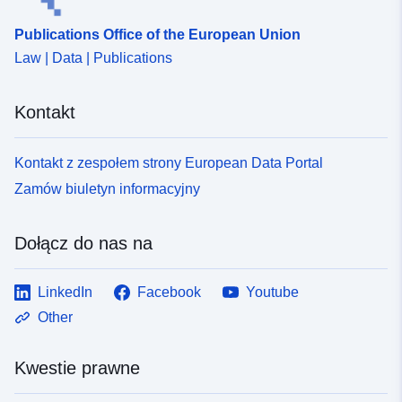
Publications Office of the European Union
uriRef:
http://data.europa.eu/88u/dataset/
Law | Data | Publications
ee7a-4dbf-a1a5-fdee99407524
Kontakt
Kontakt z zespołem strony European Data Portal
Zamów biuletyn informacyjny
Dołącz do nas na
LinkedIn
Facebook
Youtube
Other
Kwestie prawne