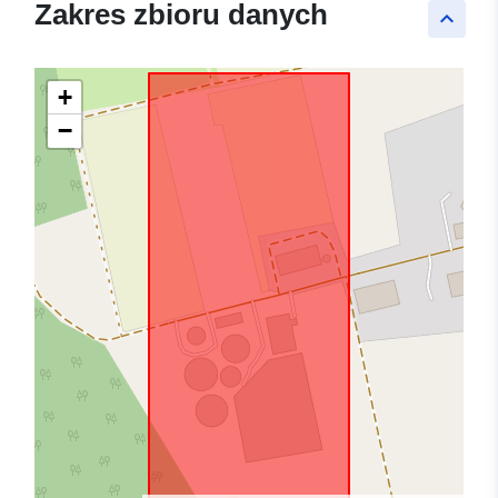
Zakres zbioru danych
keyboard_arrow_up
+
−