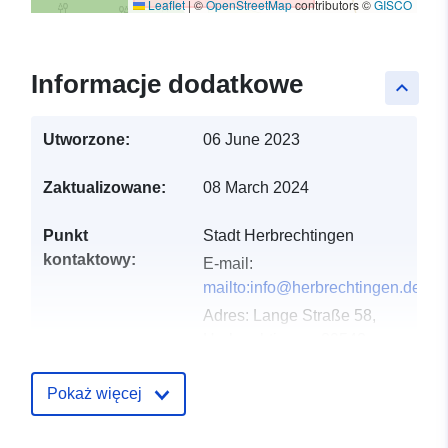
Leaflet
|
©
OpenStreetMap
contributors ©
GISCO
Informacje dodatkowe
keyboard_arrow_up
Utworzone:
06 June 2023
Zaktualizowane:
08 March 2024
Punkt
Stadt Herbrechtingen
kontaktowy:
E-mail:
mailto:info@herbrechtingen.de
Adres:
Lange Straße 58,
Herbrechtingen, 89542,
Deutschland
URL:
Pokaż więcej
http://www.herbrechtingen.de