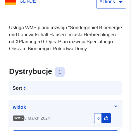
GDI-DE
bioenergetyczne i rolnicze]
Actions
Usługa WMS planu rozwoju "Sondergebiet Bioenergie
und Landwirtschaft Hausen" miasta Herbrechtingen
od XPlanung 5.0. Opis: Plan rozwoju Specjalnego
Obszaru Bioenergii i Rolnictwa Domy.
Dystrybucje
1
Sort
widok
8 March 2024
WMS
0