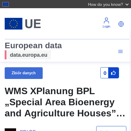
How do you know?
Login
European data
data.europa.eu
0
Zbiór danych
WMS XPlanung BPL
„Special Area Bioenergy
and Agriculture Houses”
[Specjalne domy