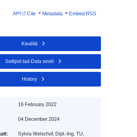
API
Cite
Metadata
Embed
RSS
Kwalità
Settijiet tad-Data simili
History
16 February 2022
04 December 2024
att:
Sylvia Welschof, Dipl.-Ing. TU,