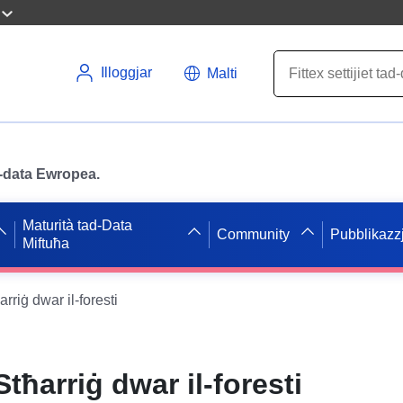
Illoggjar
Malti
ad-data Ewropea.
Maturità tad-Data
Community
Pubblikazzj
Miftuħa
rriġ dwar il-foresti
Stħarriġ dwar il-foresti