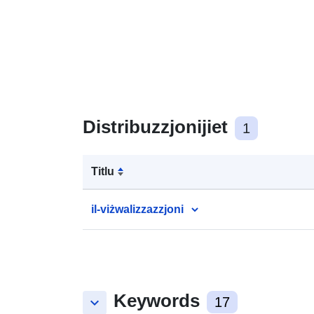
Distribuzzjonijiet
1
Titlu
il-viżwalizzazzjoni
Keywords
keyboard_arrow_down
17