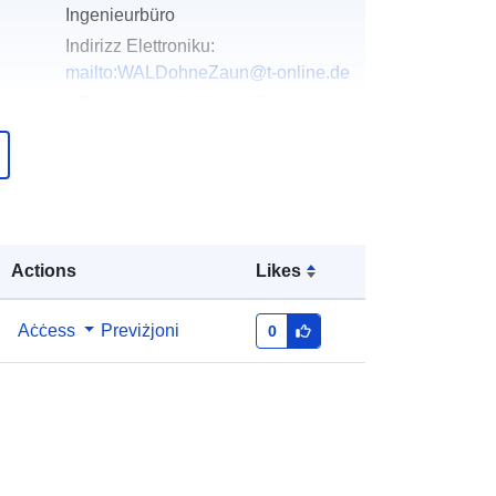
Ingenieurbüro
Indirizz Elettroniku:
mailto:WALDohneZaun@t-online.de
URL:
https://WALDohneZaun.de
Miżjud ma’ data.europa.eu:
23
February 2026
Aġġornat fuq data.europa.eu:
09
May 2026
Actions
Likes
Koordinati:
[ [ 8.9450962,
50.5642095 ], [ 13.9089086,
Aċċess
Previżjoni
0
50.5642095 ], [ 13.9089086,
47.2484353 ], [ 8.9450962,
47.2484353 ], [ 8.9450962,
50.5642095 ] ]
Tip:
Polygon