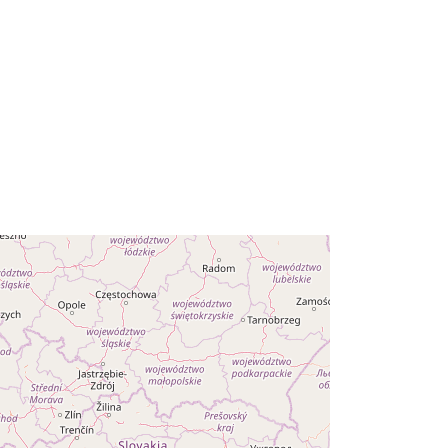
li:
Die Daten wurden mit großer
Sorgfalt aus den Quellen
übernommen und mehrfac...
https://registry.gdi-
de.org/id/de.by/7d4baed6-37a4-
43d6-bbc8-d0d2efb0c212
http://data.europa.eu/88u/dataset/fee
fc6fb-9dc9-49fa-9651-
8cb476b43697