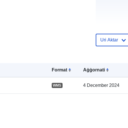
Uri Aktar
Reġistru tal-
Katalgu:
Format
Aġġornati
Spazjali:
4 December 2024
WMS