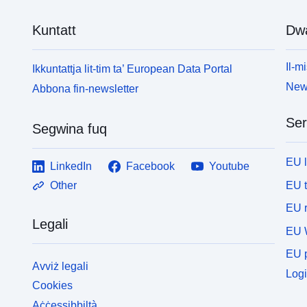
Kuntatt
Dw
Il-mi
Ikkuntattja lit-tim ta’ European Data Portal
News
Abbona fin-newsletter
Ser
Segwina fuq
EU 
LinkedIn
Facebook
Youtube
EU 
Other
EU r
Legali
EU 
EU p
Avviż legali
Logi
Cookies
Aċċessibbiltà