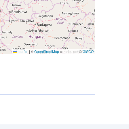
Leaflet
|
©
OpenStreetMap
contributors ©
GISCO