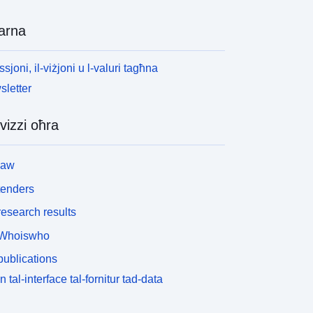
arna
ssjoni, il-viżjoni u l-valuri tagħna
letter
vizzi oħra
law
tenders
esearch results
Whoiswho
ublications
n tal-interface tal-fornitur tad-data