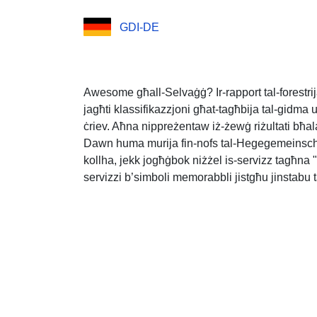
GDI-DE
Awesome għall-Selvaġġ? Ir-rapport tal-forestrija 
jagħti klassifikazzjoni għat-tagħbija tal-gidma
ċriev. Aħna nippreżentaw iż-żewġ riżultati bħal
Dawn huma murija fin-nofs tal-Hegegemeinsch
kollha, jekk jogħġbok niżżel is-servizz tagħna
servizzi b’simboli memorabbli jistgħu jinstab