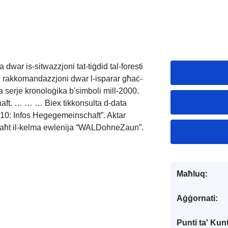
dwar is-sitwazzjoni tat-tiġdid tal-foresti
 u rakkomandazzjoni dwar l-isparar għaċ-
a serje kronoloġika b'simboli mill-2000.
aft. … … … Biex tikkonsulta d-data
 "10: Infos Hegegemeinschaft”. Aktar
u taħt il-kelma ewlenija “WALDohneZaun”.
Maħluq:
Aġġornati:
Punti ta' Kunt