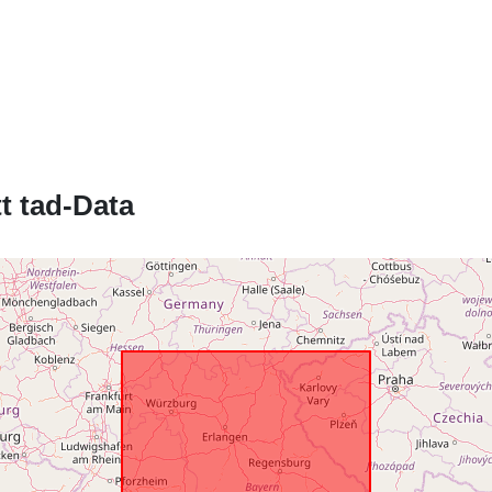
Riżors Spazja
Provenjenza:
Identifikaturi:
t tad-Data
uriRef: