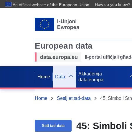
How do you know?
An official website of the European Union
European data
data.europa.eu
Il-portal uffiċjali għ
Akkademja
Home
Data
data.europa
Home
Settijiet tad-data
45: Simboli Stħa
45: Simboli 
Sett tad-data