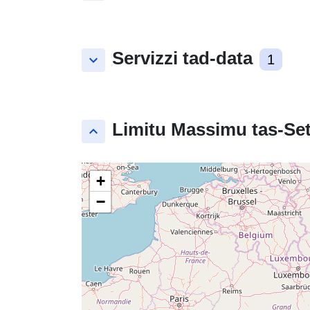
Servizzi tad-data
keyboard_arrow_down
1
Limitu Massimu tas-Set
keyboard_arrow_up
+
−