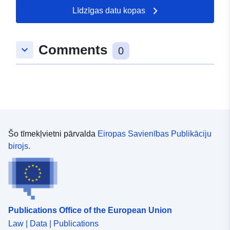
49.7478 ], [ 7.01066,
Līdzīgas datu kopas
49.7452 ], [ 7.00784,
49.7452 ], [ 7.00784,
49.7478 ] ]
Comments
keyboard_arrow_down
0
Tips:
Polygon
Telpiskais
resurss:
uriRef:
http://data.europa.eu/88u/dataset/
Šo tīmekļvietni pārvalda
Eiropas Savienības Publikāciju
acdb-0002-f22f-e34f3fa84279
birojs.
Publications Office of the European Union
Law | Data | Publications