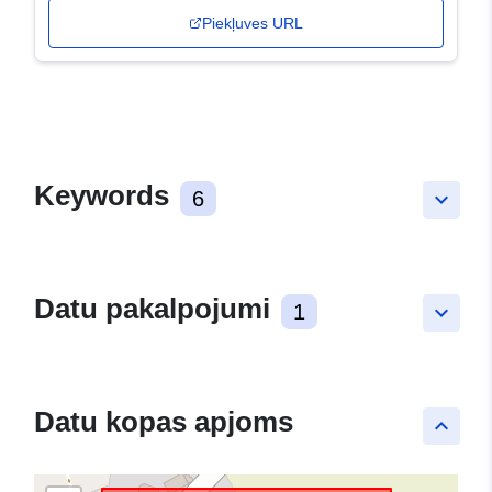
Piekļuves URL
Keywords
6
keyboard_arrow_down
Datu pakalpojumi
1
keyboard_arrow_down
Datu kopas apjoms
keyboard_arrow_up