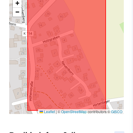
+
−
Leaflet
|
©
OpenStreetMap
contributors ©
GISCO