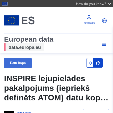
How do you know?
Pieteikties
European data
data.europa.eu
0
Datu kopa
INSPIRE lejupielādes
pakalpojums (iepriekš
definēts ATOM) datu kopai
Aiz mājām Attīstības plāns