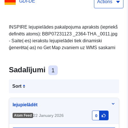
GDI-DE
Actions
INSPIRE lejupielādes pakalpojuma apraksts (iepriekš
definēts atoms): BBP07231123 _2364-THA _0011.jpg
- Saite(-es) ierakstu lejupielādei tiek dinamiski
ģenerēta(-as) no Get Map zvaniem uz WMS saskarni
Sadalījumi
1
Sort
lejupielādēt
22 January 2026
Atom Feed
0