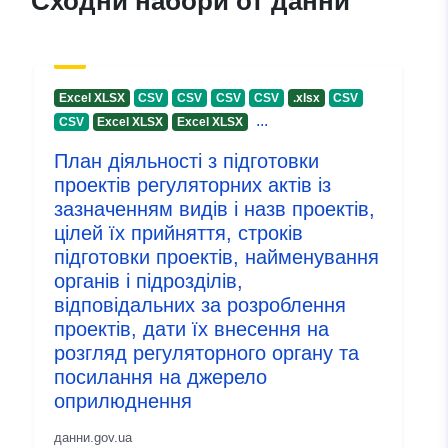
Сходни набори от данни
запис:
July 2026
Актуализирана на data.europa.eu
29 July 2026
Excel XLSX
CSV
CSV
CSV
CSV
.xlsx
CSV
Идентификатор
fef47d8d-8f58-40e4-b622-
...
CSV
Excel XLSX
Excel XLSX
и:
6a27bd07ce76
План діяльності з підготовки
проектів регуляторних актів із
uriRef:
http://data.europa.eu/88u/dataset/
зазначенням видів і назв проектів,
8f58-40e4-b622-6a27bd07ce76
цілей їх прийняття, строків
підготовки проектів, найменування
Информация за
1.0
органів і підрозділів,
версията:
відповідальних за розроблення
проектів, дати їх внесення на
розгляд регуляторного органу та
посилання на джерело
оприлюднення
данни.gov.ua