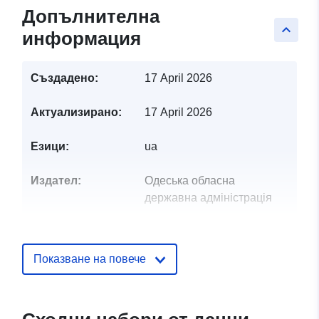
Допълнителна
keyboard_arrow_up
информация
Създадено:
17 April 2026
Актуализирано:
17 April 2026
Езици:
ua
Издател:
Одеська обласна
державна адміністрація
Звено за връзка:
Ткачук Дарія Миколаївна
Имейл:
Показване на повече
mailto:dtkachuk@od.gov.ua
Каталожен
Добавено към data.europa.eu:
28