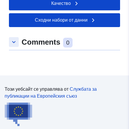
Качество
Сходни набори от данни
Comments
keyboard_arrow_down
0
Този уебсайт се управлява от
Службата за
публикации на Европейския съюз