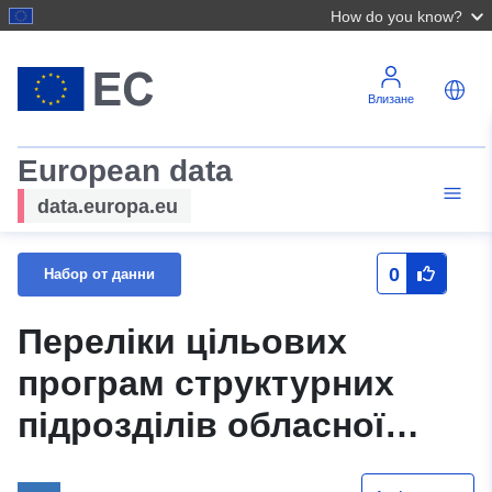
How do you know?
Влизане
European data
data.europa.eu
0
Набор от данни
Переліки цільових
програм структурних
підрозділів обласної
державної адміністрації