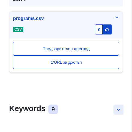
programs.csv
-
CSV
0
Предварителен преглед
URL за достъп
Keywords
9
keyboard_arrow_down