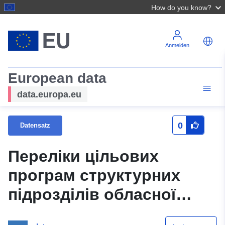
How do you know?
Anmelden
European data
data.europa.eu
0
Datensatz
Переліки цільових
програм структурних
підрозділів обласної
державної адміністрації