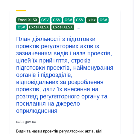
Aktualisiert auf data.europa.eu:
29 July 2026
Excel XLSX
CSV
CSV
CSV
CSV
.xlsx
CSV
Identifikatoren:
fef47d8d-8f58-40e4-b622-
...
CSV
Excel XLSX
Excel XLSX
6a27bd07ce76
План діяльності з підготовки
проектів регуляторних актів із
uriRef:
http://data.europa.eu/88u/dataset/
зазначенням видів і назв проектів,
8f58-40e4-b622-6a27bd07ce76
цілей їх прийняття, строків
підготовки проектів, найменування
Versionsinfo:
1.0
органів і підрозділів,
відповідальних за розроблення
проектів, дати їх внесення на
розгляд регуляторного органу та
посилання на джерело
оприлюднення
data.gov.ua
Види та назви проектів регуляторних актів, цілі