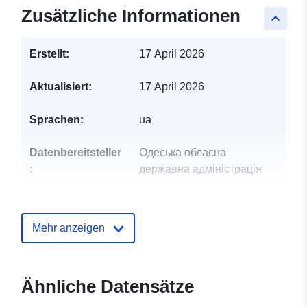
Zusätzliche Informationen
keyboard_arrow_up
Erstellt:
17 April 2026
Aktualisiert:
17 April 2026
Sprachen:
ua
Datenbereitsteller
Одеська обласна
:
державна адміністрація
Kontaktmöglichk
Ткачук Дарія Миколаївна
eiten:
E-Mail:
Mehr anzeigen
mailto:dtkachuk@od.gov.ua
Verzeichnis der
Zu data.europa.eu hinzugefügt:
Ähnliche Datensätze
Kataloge:
28 July 2026