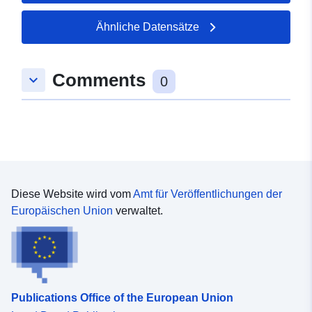
Ähnliche Datensätze
Comments
keyboard_arrow_down
0
Diese Website wird vom
Amt für Veröffentlichungen der
Europäischen Union
verwaltet.
Publications Office of the European Union