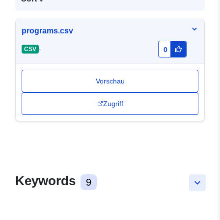
programs.csv
-
CSV
0
Vorschau
Zugriff
Keywords
9
keyboard_arrow_down