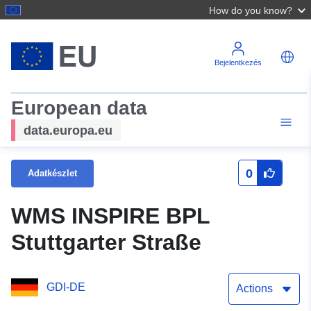
How do you know?
Bejelentkezés
European data
data.europa.eu
0
Adatkészlet
WMS INSPIRE BPL
Stuttgarter Straße
GDI-DE
Actions