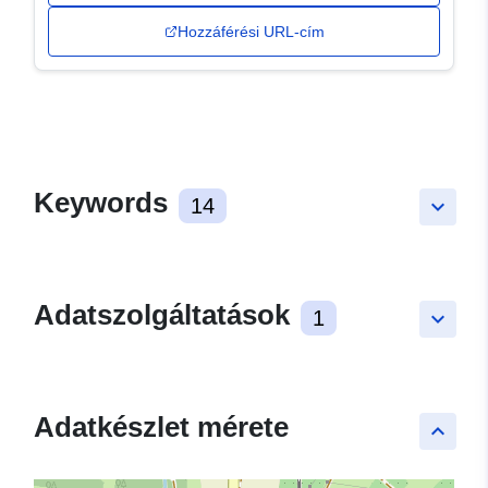
Hozzáférési URL-cím
Keywords
14
keyboard_arrow_down
Adatszolgáltatások
1
keyboard_arrow_down
Adatkészlet mérete
keyboard_arrow_up