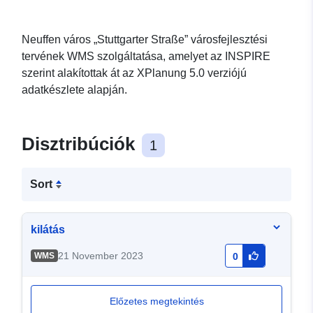
Neuffen város „Stuttgarter Straße” városfejlesztési
tervének WMS szolgáltatása, amelyet az INSPIRE
szerint alakítottak át az XPlanung 5.0 verziójú
adatkészlete alapján.
Disztribúciók
1
Sort
kilátás
21 November 2023
WMS
0
Előzetes megtekintés