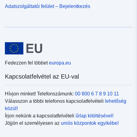
Adatszolgáltatói felület – Bejelentkezés
Fedezzen fel többet
europa.eu
Kapcsolatfelvétel az EU-val
Hívjon minket! Telefonszámunk:
00 800 6 7 8 9 10 11
Válasszon a többi telefonos kapcsolatfelvételi
lehetőség
közül!
Írjon nekünk a kapcsolatfelvételi
űrlap kitöltésével!
Jöjjön el személyesen az
uniós központok egyikébe!