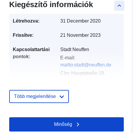
Kiegészítő információk
keyboard_arrow_up
Létrehozva:
31 December 2020
Frissítve:
21 November 2023
Kapcsolattartási
Stadt Neuffen
pontok:
E-mail:
mailto:stadt@neuffen.de
Cím:
Hauptstraße 19,
Neuffen, 72639,
Deutschland
URL:
http://www.neuffen.de
Több megjelenítése
Katalógus-
Hozzáadva a data.europa.eu-hoz:
nyilvántartás:
21 February 2026
Minőség
Frissítve: data.europa.eu:
09 May