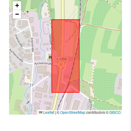
+
−
Leaflet
|
©
OpenStreetMap
contributors ©
GISCO