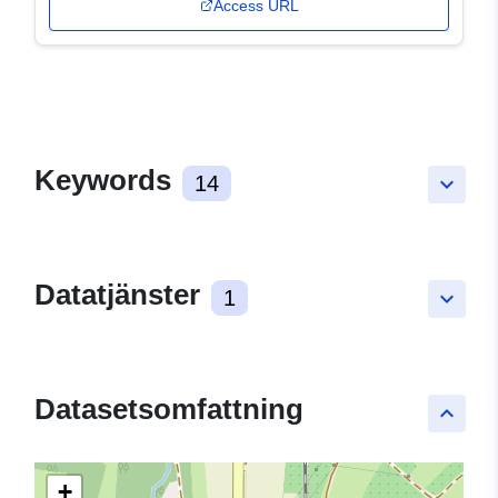
Access URL
Keywords
14
keyboard_arrow_down
Datatjänster
1
keyboard_arrow_down
Datasetsomfattning
keyboard_arrow_up
+