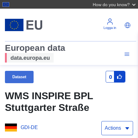
How do you know?
Logga in
European data
data.europa.eu
0
Dataset
WMS INSPIRE BPL
Stuttgarter Straße
GDI-DE
Actions