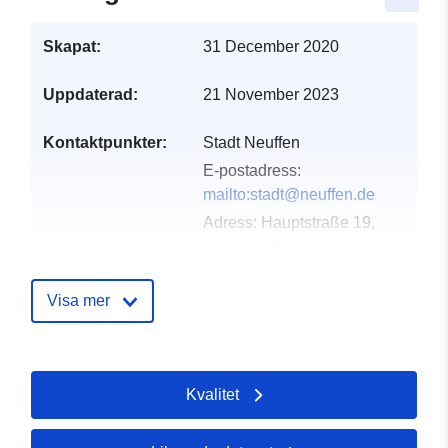
Skapat:
31 December 2020
Uppdaterad:
21 November 2023
Kontaktpunkter:
Stadt Neuffen
E-postadress:
mailto:stadt@neuffen.de
Adress:
Hauptstraße 19,
Neuffen, 72639,
Deutschland
Webbadress:
Visa mer
http://www.neuffen.de
Katalogregister:
Läggs till i data.europa.eu:
21
Kvalitet
February 2026
Uppdaterad på data.europa.eu: