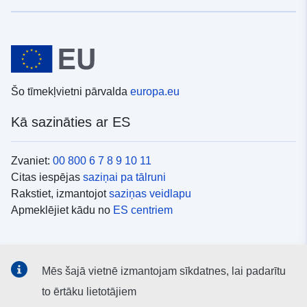
Šo tīmekļvietni pārvalda
europa.eu
Kā sazināties ar ES
Zvaniet:
00 800 6 7 8 9 10 11
Citas iespējas
saziņai pa tālruni
Rakstiet, izmantojot
saziņas veidlapu
Apmeklējiet kādu no
ES centriem
Sociālie mediji
Mēs šajā vietnē izmantojam sīkdatnes, lai padarītu
ES konti
sociālajos medijos
to ērtāku lietotājiem