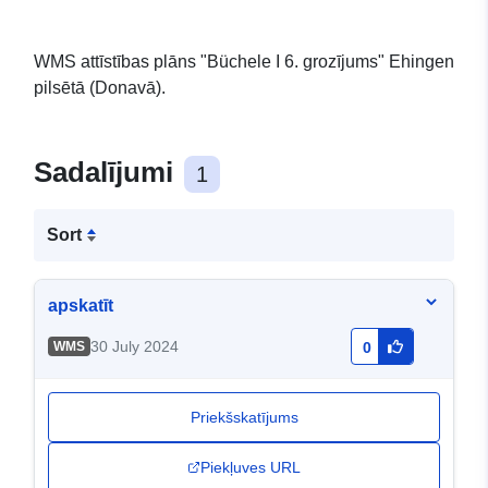
WMS attīstības plāns "Büchele I 6. grozījums" Ehingen
pilsētā (Donavā).
Sadalījumi
1
Sort
apskatīt
30 July 2024
WMS
0
Priekšskatījums
Piekļuves URL