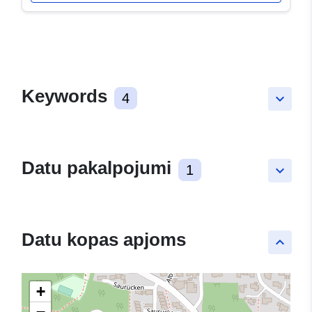
Keywords
4
keyboard_arrow_down
Datu pakalpojumi
1
keyboard_arrow_down
Datu kopas apjoms
keyboard_arrow_up
+