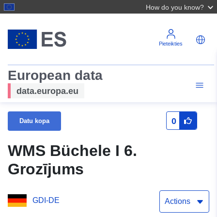
How do you know?
Pieteikties
European data
data.europa.eu
0
Datu kopa
WMS Büchele I 6.
Grozījums
GDI-DE
Actions