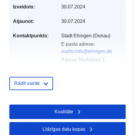
Izveidots:
30.07.2024
Atjaunot:
30.07.2024
Kontaktpunkts:
Stadt Ehingen (Donau)
E-pasta adrese:
mailto:info@ehingen.de
Adrese:
Marktplatz 1,
Ehingen (Donau), 89584,
Deutschland
URL:
http://www.ehingen.de
Rādīt vairāk
Kataloga
Pievienots data.europa.eu:
21 Feb
ieraksts:
2026
Kvalitāte
Jaunākā informācija par Data.euro
16 May 2026
Līdzīgas datu kopas