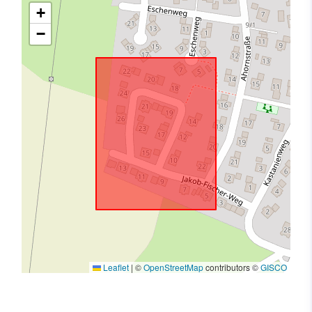
+
−
Leaflet
|
©
OpenStreetMap
contributors ©
GISCO