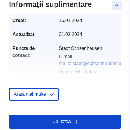
Informații suplimentare
keyboard_arrow_up
Creat:
16.01.2024
Actualizat:
01.02.2024
Puncte de
Stadt Ochsenhausen
contact:
E-mail:
mailto:stadt@ochsenhausen.de
Adresa:
Marktplatz 1,
Ochsenhausen, 88416,
Deutschland
Adresă URL:
Arată mai multe
http://www.ochsenhausen.de
Registru catalog:
Adăugat la data.europa.eu:
23 Feb
Calitatea
2026