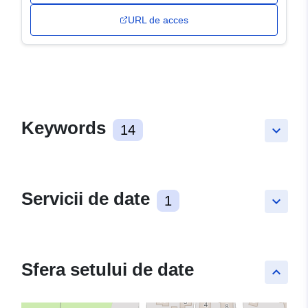
URL de acces
Keywords
14
keyboard_arrow_down
Servicii de date
1
keyboard_arrow_down
Sfera setului de date
keyboard_arrow_up