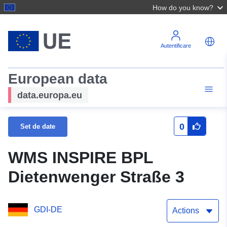
How do you know?
Autentificare
European data
data.europa.eu
0
Set de date
WMS INSPIRE BPL
Dietenwenger Straße 3
GDI-DE
Actions