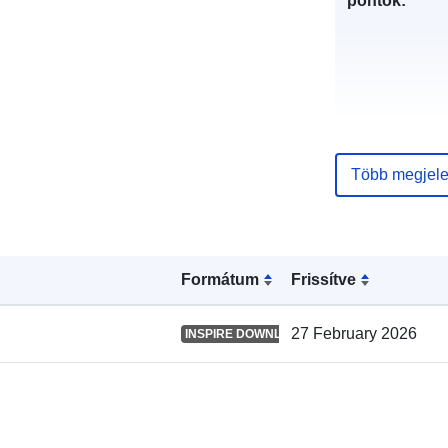
pontok:
Több megjele
Katalógus-
nyilvántartás
Formátum
Frissítve
Térbeli:
27 February 2026
INSPIRE DOWNLOAD SERVICE