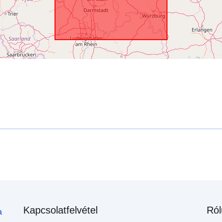
Kapcsolatfelvétel
Ról
a