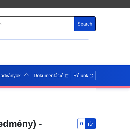
Search
iadványok
Dokumentáció
Rólunk
redmény) -
0