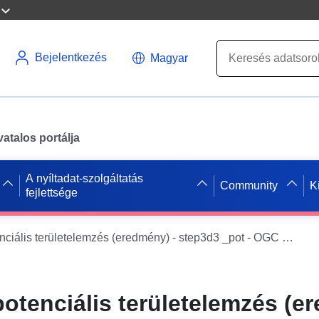
Bejelentkezés
Magyar
atalos portálja
A nyíltadat-szolgáltatás
Community
K
fejlettsége
WFS FF-PV potenciális területelemzés (eredmény) - step3d3 _pot - OGC WFS interfész
tenciális területelemzés (e