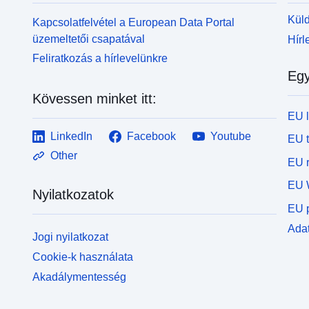
Küld
Kapcsolatfelvétel a European Data Portal
üzemeltetői csapatával
Hírl
Feliratkozás a hírlevelünkre
Egy
Kövessen minket itt:
EU 
LinkedIn
Facebook
Youtube
EU 
Other
EU r
EU 
Nyilatkozatok
EU p
Adat
Jogi nyilatkozat
Cookie-k használata
Akadálymentesség