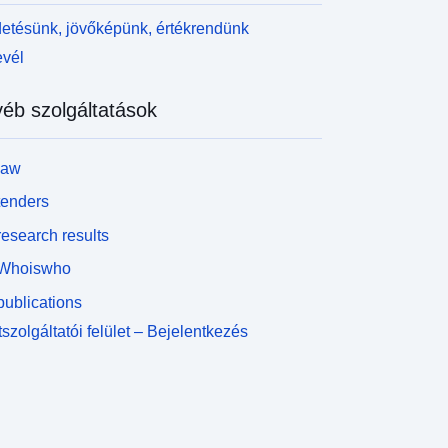
etésünk, jövőképünk, értékrendünk
evél
éb szolgáltatások
law
tenders
esearch results
Whoiswho
ublications
szolgáltatói felület – Bejelentkezés