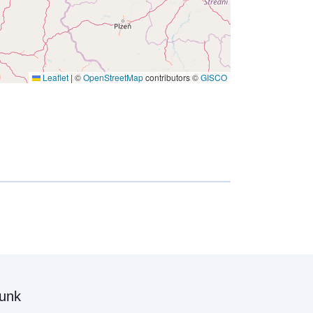
Leaflet
|
©
OpenStreetMap
contributors ©
GISCO
unk