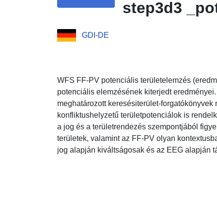
step3d3 _po
GDI-DE
WFS FF-PV potenciális területelemzés (eredm
potenciális elemzésének kiterjedt eredményei.
meghatározott keresésiterület-forgatókönyvek 
konfliktushelyzetű területpotenciálok is rendel
a jog és a területrendezés szempontjából figye
területek, valamint az FF-PV olyan kontextusb
jog alapján kiváltságosak és az EEG alapján 