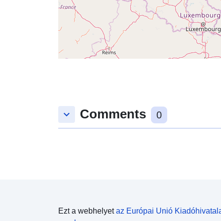
Comments
keyboard_arrow_down
0
Ezt a webhelyet
az Európai Unió Kiadóhivatal