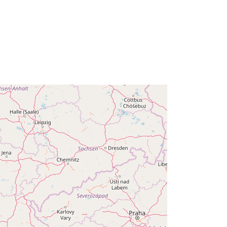
http://data.europa.eu/88u/dataset/ff0
6c4bd-e6d3-2867-fa58-
058e07134235