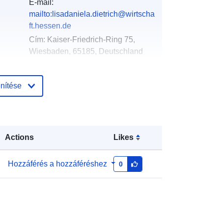
E-mail:
mailto:lisadaniela.dietrich@wirtscha
ft.hessen.de
Cím:
Kaiser-Friedrich-Ring 75,
Wiesbaden, 65185, Deutschland
URL:
http://www.mapbender.org
nítése
Hozzáadva a data.europa.eu-hoz:
:
16 May 2026
Frissítve: data.europa.eu:
16 May
2026
Actions
Likes
Koordináták:
[ [ 7.745787,
Hozzáférés a hozzáféréshez
0
51.636588 ], [ 10.227093,
51.636588 ], [ 10.227093,
49.390875 ], [ 7.745787, 49.390875
], [ 7.745787, 51.636588 ] ]
Típus:
Polygon