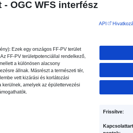
t - OGC WFS interfész
API
Hivatkozá
ény): Ezek egy országos FF-PV terület
 Az FF-PV területpotenciállal rendelkező,
mellett a különösen alacsony
kezésre állnak. Másrészt a természeti tér,
lembe vett kizárási és korlátozási
a kerülnek, amelyek az épülettervezési
támogathatók.
Frissítve:
Kapcsolattart