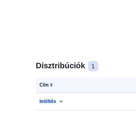
Disztribúciók
1
Cím
letöltés