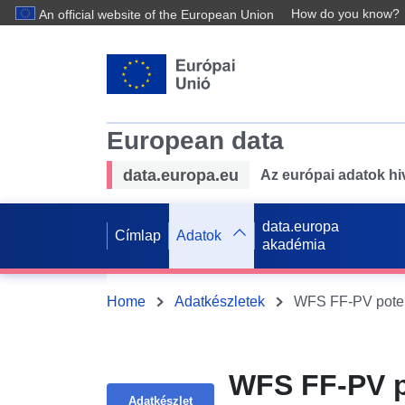
How do you know?
An official website of the European Union
European data
data.europa.eu
Az európai adatok hiv
data.europa
Címlap
Adatok
akadémia
Home
Adatkészletek
WFS FF-PV po
Adatkészlet