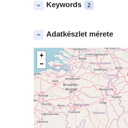
Keywords
keyboard_arrow_down
2
Adatkészlet mérete
keyboard_arrow_up
+
−