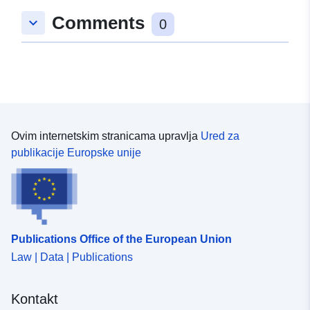
48.9101118 ], [ 9.5767966,
Comments
keyboard_arrow_down
48.9101118 ], [ 9.5767966,
0
48.9085205 ], [ 9.5753662,
48.9085205 ], [ 9.5753662,
48.9101118 ] ]
Tip:
Polygon
U skladu s:
Resurs:
Ovim internetskim stranicama upravlja
Ured za
http://data.europa.eu/eli/reg/2009/
publikacije Europske unije
uriRef:
http://data.europa.eu/88u/dataset/
a31b-45c7-b286-8e7ee42f9eba
Publications Office of the European Union
Law | Data | Publications
Kontakt