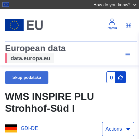
How do you know?
Prijava
European data
data.europa.eu
0
Skup podataka
WMS INSPIRE PLU
Strohhof-Süd I
GDI-DE
Actions