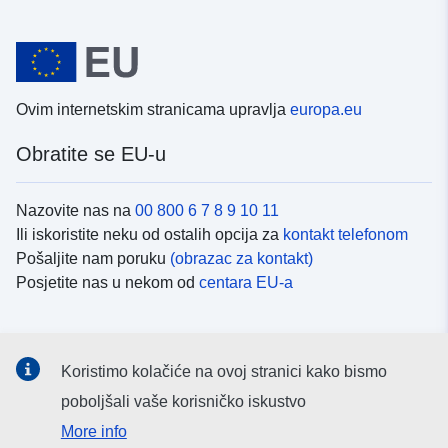
Ovim internetskim stranicama upravlja
europa.eu
Obratite se EU-u
Nazovite nas na
00 800 6 7 8 9 10 11
Ili iskoristite neku od ostalih opcija za
kontakt telefonom
Pošaljite nam poruku
(obrazac za kontakt)
Posjetite nas u nekom od
centara EU-a
Društvene mreže
Koristimo kolačiće na ovoj stranici kako bismo
Potražite kanale EU-a na
društvenim mrežama
poboljšali vaše korisničko iskustvo
More info