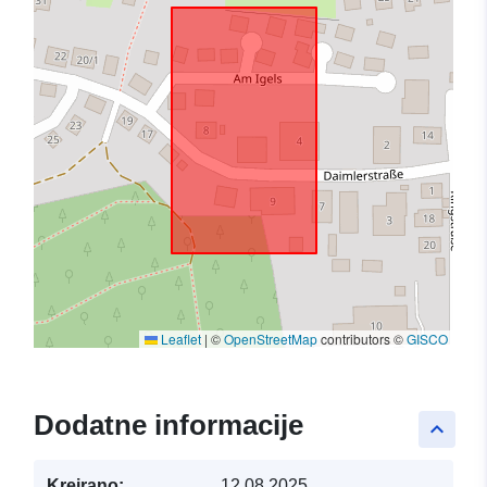
Leaflet
|
©
OpenStreetMap
contributors ©
GISCO
Dodatne informacije
keyboard_arrow_up
Kreirano:
12.08.2025