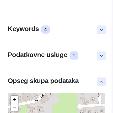
Keywords
4
keyboard_arrow_down
Podatkovne usluge
1
keyboard_arrow_down
Opseg skupa podataka
keyboard_arrow_up
+
−