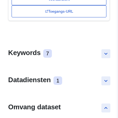
Toegangs-URL
Keywords
7
keyboard_arrow_down
Datadiensten
1
keyboard_arrow_down
Omvang dataset
keyboard_arrow_up