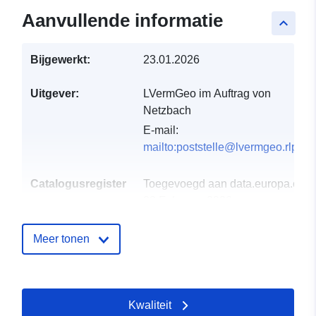
Aanvullende informatie
keyboard_arrow_up
Bijgewerkt:
23.01.2026
Uitgever:
LVermGeo im Auftrag von
Netzbach
E-mail:
mailto:poststelle@lvermgeo.rlp.de
Catalogusregister
Toegevoegd aan data.europa.eu:
:
23 February 2026
Bijgewerkt op data.europa.eu:
16
May 2026
Meer tonen
Ruimtelijk:
Coördinaten:
[ [ 8.07825,
50.3311 ], [ 8.1077, 50.3311
Kwaliteit
], [ 8.1077, 50.3053 ], [