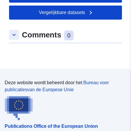
8.07825, 50.3053 ], [
8.07825, 50.3311 ] ]
Vergelijkbare datasets
Soort:
Polygon
Comments
keyboard_arrow_down
uriRef:
http://data.europa.eu/88u/dataset/
0
8cef-d8b0-4551-6694a7fb2357
Deze website wordt beheerd door het
Bureau voor
publicatiesvan de Europese Unie
Publications Office of the European Union