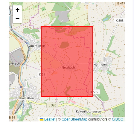
+
−
Leaflet
|
©
OpenStreetMap
contributors ©
GISCO