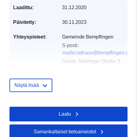
Laadittu:
31.12.2020
Päivitetty:
30.11.2023
Yhteyspisteet:
Gemeinde Bempflingen
S-posti:
mailto:rathaus@bempflingen.de
Osoite:
Metzinger Straße 3,
Bempflingen, 72658,
Deutschland
URL-osoite:
Näytä lisää
http://www.bempflingen.de
Luetteloluetteloa
Lisätty dataan.europa.eu:
23
Laatu
koskeva rekisteri:
February 2026
Päivitetty data.europa.eu:
16
May 2026
Samankaltaiset tietoaineistot