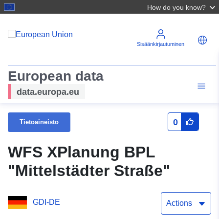
How do you know?
Sisäänkirjautuminen
European data
data.europa.eu
0
Tietoaineisto
WFS XPlanung BPL
"Mittelstädter Straße"
GDI-DE
Actions