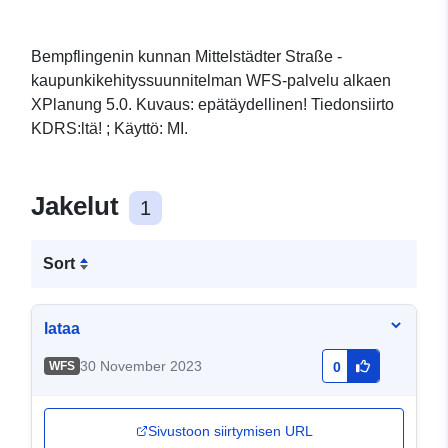
Bempflingenin kunnan Mittelstädter Straße -
kaupunkikehityssuunnitelman WFS-palvelu alkaen
XPlanung 5.0. Kuvaus: epätäydellinen! Tiedonsiirto
KDRS:ltä! ; Käyttö: MI.
Jakelut
1
Sort
lataa
30 November 2023
WFS
0
Sivustoon siirtymisen URL