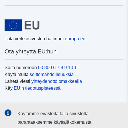
Tätä verkkosivustoa hallinnoi
europa.eu
Ota yhteyttä EU:hun
Soita numeroon
00 800 6 7 8 9 10 11
Käytä muita
soittomahdollisuuksia
Lähetä viesti
yhteydenottolomakkeella
Käy
EU:n tiedotuspisteessä
Sosiaalinen media
Käytämme evästeitä tällä sivustolla
EU
sosiaalisessa mediassa
parantaaksemme käyttäjäkokemusta