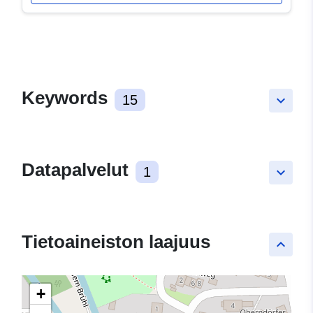
Keywords
15
keyboard_arrow_down
Datapalvelut
1
keyboard_arrow_down
Tietoaineiston laajuus
keyboard_arrow_up
+