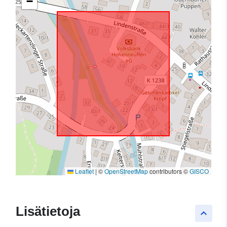
−
Leaflet
|
©
OpenStreetMap
contributors ©
GISCO
Lisätietoja
keyboard_arrow_up