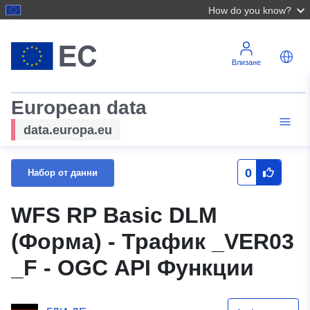
How do you know?
Влизане
European data
data.europa.eu
0
Набор от данни
WFS RP Basic DLM
(Форма) - Трафик _VER03
_F - OGC API Функции