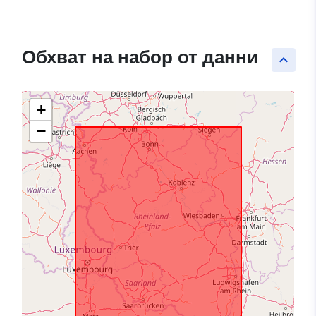
Обхват на набор от данни
keyboard_arrow_up
+
−