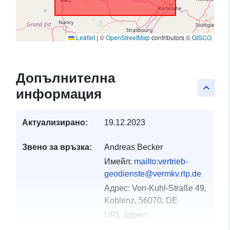
Leaflet
|
©
OpenStreetMap
contributors ©
GISCO
Допълнителна
keyboard_arrow_up
информация
Актуализирано:
19.12.2023
Звено за връзка:
Andreas Becker
Имейл:
mailto:vertrieb-
geodienste@vermkv.rlp.de
Адрес:
Von-Kuhl-Straße 49,
Koblenz, 56070, DE
URL адрес:
http://www.mapbender.org