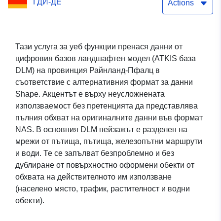
ГДИ-ДЕ
Actions
Тази услуга за уеб функции пренася данни от
цифровия базов ландшафтен модел (ATKIS база
DLM) на провинция Райнланд-Пфалц в
съответствие с алтернативния формат за данни
Shape. Акцентът е върху неусложнената
използваемост без претенцията да представлява
пълния обхват на оригиналните данни във формат
NAS. В основния DLM пейзажът е разделен на
мрежи от пътища, пътища, железопътни маршрути
и води. Те се запълват безпроблемно и без
дублиране от повърхностно оформени обекти от
обхвата на действителното им използване
(населено място, трафик, растителност и водни
обекти).