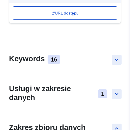
URL dostępu
Keywords
16
keyboard_arrow_down
Usługi w zakresie
1
keyboard_arrow_down
danych
Zakres zbioru danych
keyboard_arrow_up