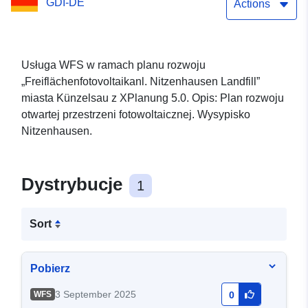
GDI-DE
Actions
Usługa WFS w ramach planu rozwoju
„Freiflächenfotovoltaikanl. Nitzenhausen Landfill”
miasta Künzelsau z XPlanung 5.0. Opis: Plan rozwoju
otwartej przestrzeni fotowoltaicznej. Wysypisko
Nitzenhausen.
Dystrybucje
1
Sort
Pobierz
3 September 2025
WFS
0