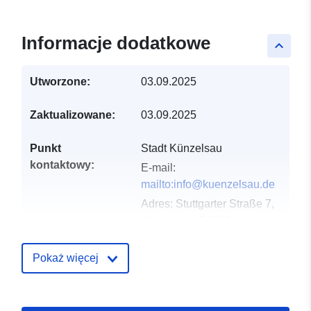
Informacje dodatkowe
keyboard_arrow_up
Utworzone:
03.09.2025
Zaktualizowane:
03.09.2025
Punkt
Stadt Künzelsau
kontaktowy:
E-mail:
mailto:info@kuenzelsau.de
Adres:
Stuttgarter Straße 7,
Künzelsau, 74653,
Deutschland
URL:
Pokaż więcej
http://www.kuenzelsau.de
Zapis katalogu:
Dodany do data.europa.eu:
23