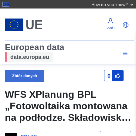
How do you know?
Login
European data
data.europa.eu
0
Zbiór danych
WFS XPlanung BPL
„Fotowoltaika montowana
na podłodze. Składowisko
Nitzenhausen”