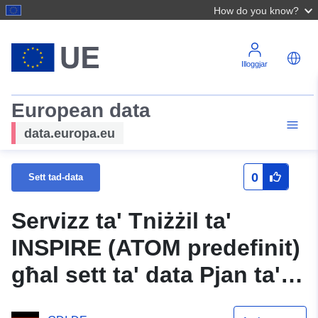
How do you know?
Illoggjar
European data
data.europa.eu
0
Sett tad-data
Servizz ta' Tniżżil ta'
INSPIRE (ATOM predefinit)
għal sett ta' data Pjan ta'
żvilupp "Angelweiher