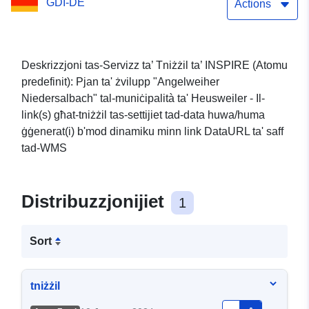
GDI-DE
Niedersalbach"
Actions
Deskrizzjoni tas-Servizz ta’ Tniżżil ta’ INSPIRE (Atomu
predefinit): Pjan ta' żvilupp "Angelweiher
Niedersalbach" tal-muniċipalità ta' Heusweiler - Il-
link(s) għat-tniżżil tas-settijiet tad-data huwa/huma
ġġenerat(i) b'mod dinamiku minn link DataURL ta' saff
tad-WMS
Distribuzzjonijiet
1
Sort
tniżżil