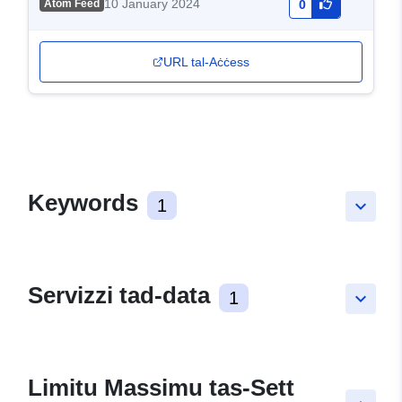
10 January 2024
Atom Feed
0
URL tal-Aċċess
Keywords
1
keyboard_arrow_down
Servizzi tad-data
1
keyboard_arrow_down
Limitu Massimu tas-Sett