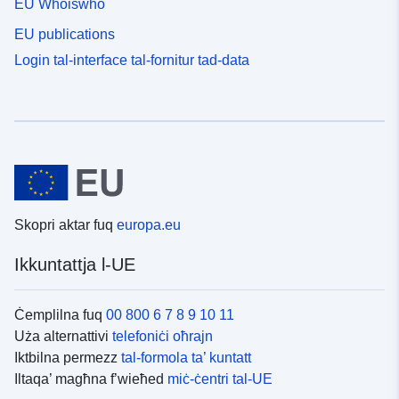
EU Whoiswho
EU publications
Login tal-interface tal-fornitur tad-data
Skopri aktar fuq
europa.eu
Ikkuntattja l-UE
Ċemplilna fuq
00 800 6 7 8 9 10 11
Uża alternattivi
telefoniċi oħrajn
Iktbilna permezz
tal-formola ta’ kuntatt
Iltaqa’ magħna f’wieħed
miċ-ċentri tal-UE