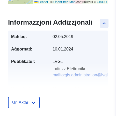
Leaflet
|
©
OpenStreetMap
contributors ©
GISCO
Informazzjoni Addizzjonali
keyboard_arrow_up
Maħluq:
02.05.2019
Aġġornati:
10.01.2024
Pubblikatur:
LVGL
Indirizz Elettroniku:
mailto:gis.administration@lvgl.saa
Reġistru tal-
Miżjud ma’ data.europa.eu:
Katalgu:
17 December 2025
Aġġornat fuq data.europa.eu:
Uri Aktar
16 May 2026