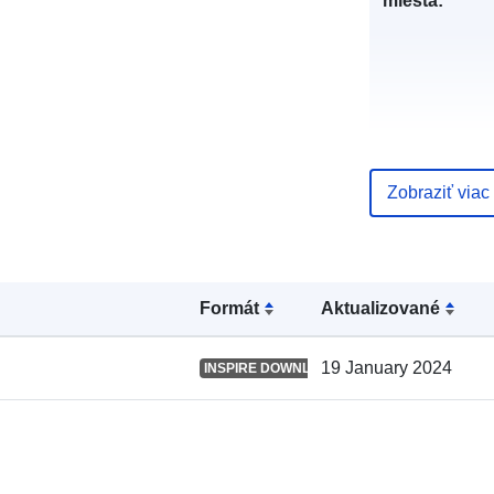
miesta:
Katalógový
Zobraziť viac
záznam:
Formát
Aktualizované
Zemepisné
pokrytie:
19 January 2024
INSPIRE DOWNLOAD SERVICE