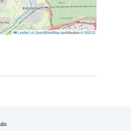
Leaflet
|
©
OpenStreetMap
contributors ©
GISCO
nás