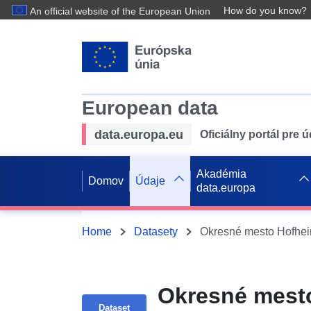
How do you know?
An official website of the European Union
European data
data.europa.eu
Oficiálny portál pre 
Akadémia
Domov
Údaje
data.europa
Home
Datasety
Okresné mesto Hofhei
Okresné mesto
Dataset