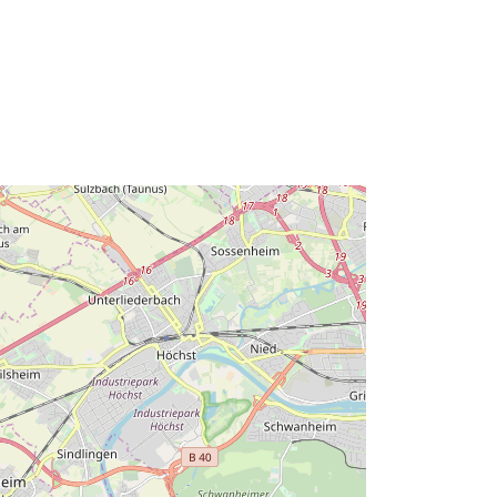
http://data.europa.eu/88u/dataset/ff1
74b96-be4b-d831-f2bf-
40fb136214ee