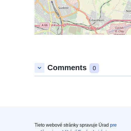
Comments
keyboard_arrow_down
0
Tieto webové stránky spravuje Úrad
pre