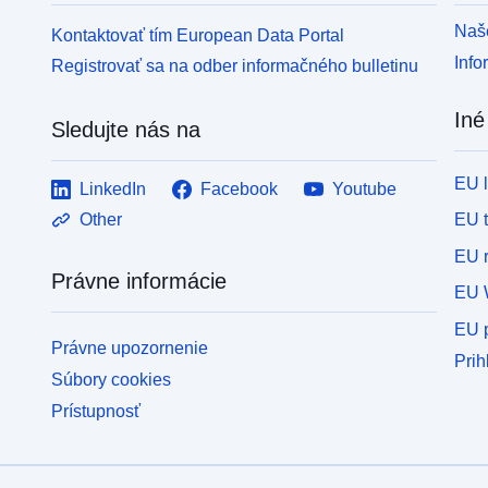
Naše
Kontaktovať tím European Data Portal
Info
Registrovať sa na odber informačného bulletinu
Iné
Sledujte nás na
EU 
LinkedIn
Facebook
Youtube
EU 
Other
EU r
Právne informácie
EU 
EU p
Právne upozornenie
Prih
Súbory cookies
Prístupnosť