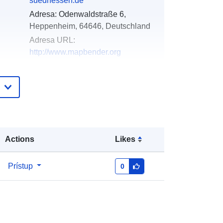
suedhessen.de
Adresa:
Odenwaldstraße 6,
Heppenheim, 64646, Deutschland
Adresa URL:
http://www.mapbender.org
Pridané k údajom.europa.eu:
21 February
2026
Aktualizované na základe údajov.europa.eu:
16 May 2026
Actions
Likes
Súradnice:
[ [ 8.358041, 50.122214
], [ 8.469732, 50.122214 ], [
8.469732, 50.055809 ], [ 8.358041,
Prístup
0
50.055809 ], [ 8.358041, 50.122214 ]
]
Typ:
Polygon