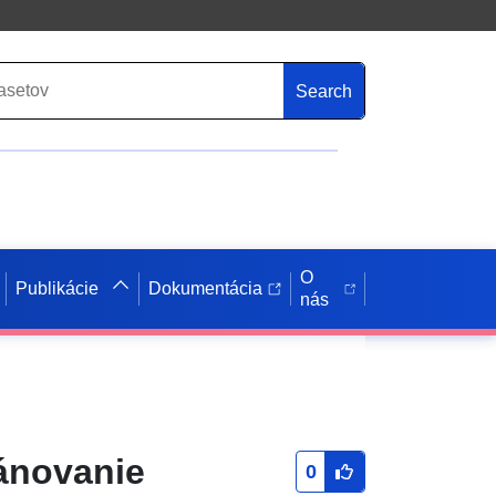
Search
O
Publikácie
Dokumentácia
nás
ánovanie
0