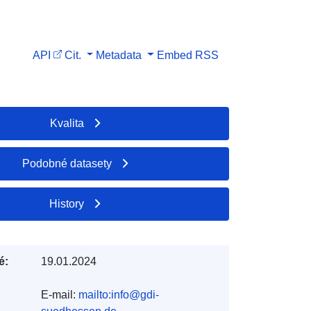
API
Cit.
Metadata
Embed
RSS
Kvalita
Podobné datasety
History
é:
19.01.2024
E-mail:
mailto:info@gdi-