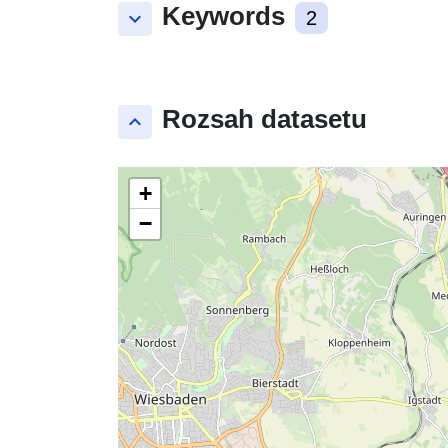
Keywords
keyboard_arrow_down
2
Rozsah datasetu
keyboard_arrow_up
+
−