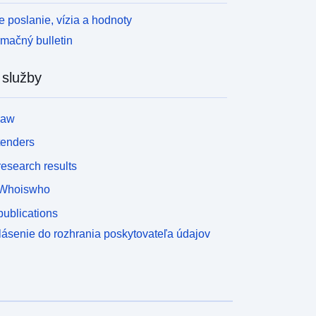
 poslanie, vízia a hodnoty
rmačný bulletin
 služby
law
tenders
esearch results
Whoiswho
ublications
lásenie do rozhrania poskytovateľa údajov