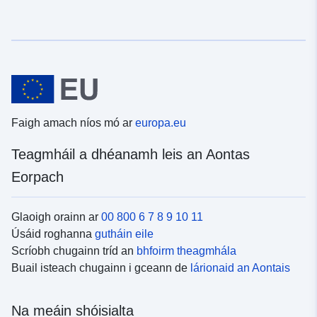
Faigh amach níos mó ar
europa.eu
Teagmháil a dhéanamh leis an Aontas
Eorpach
Glaoigh orainn ar
00 800 6 7 8 9 10 11
Úsáid roghanna
gutháin eile
Scríobh chugainn tríd an
bhfoirm theagmhála
Buail isteach chugainn i gceann de
lárionaid an Aontais
Na meáin shóisialta