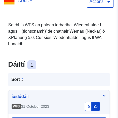
GDI-DE
Actions
Seirbhís WFS an phlean forbartha ‘Wiedenhalde I
agus II (tionscnamh)’ de chathair Wernau (Neckar) ó
XPlanung 5.0. Cur síos: Wiedenhalde I agus II WA
bunaidh.
Dáiltí
1
Sort
íoslódáil
31 October 2023
WFS
0