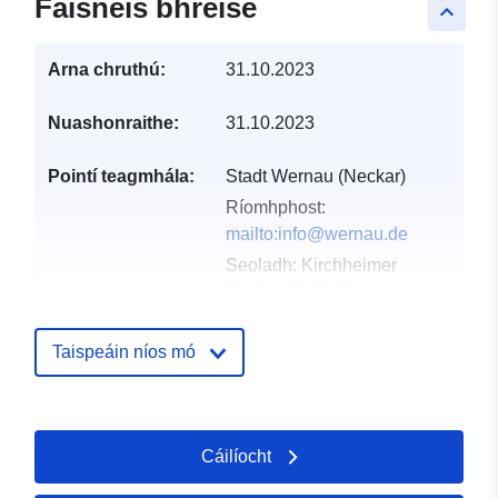
Faisnéis bhreise
keyboard_arrow_up
Arna chruthú:
31.10.2023
Nuashonraithe:
31.10.2023
Pointí teagmhála:
Stadt Wernau (Neckar)
Ríomhphost:
mailto:info@wernau.de
Seoladh:
Kirchheimer
Straße 68-70, Wernau
(Neckar), 73249,
Deutschland
Taispeáin níos mó
URL:
http://www.wernau.de
Taifead Catalóige:
Curtha le data.europa.eu:
23
Cáilíocht
February 2026
Nuashonraithe ar data.europa.eu: