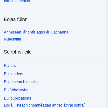
Inrochtaineacht
Eolas fúinn
Ár misean, ár bhfís agus ár luachanna
Nuachtlitir
Seirbhísí eile
EU law
EU tenders
EU research results
EU Whoiswho
EU publications
Logáil isteach chomhéadan an tsoláthraí sonraí