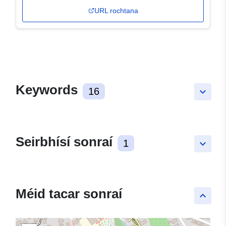
URL rochtana
Keywords
16
keyboard_arrow_down
Seirbhísí sonraí
1
keyboard_arrow_down
Méid tacar sonraí
keyboard_arrow_up