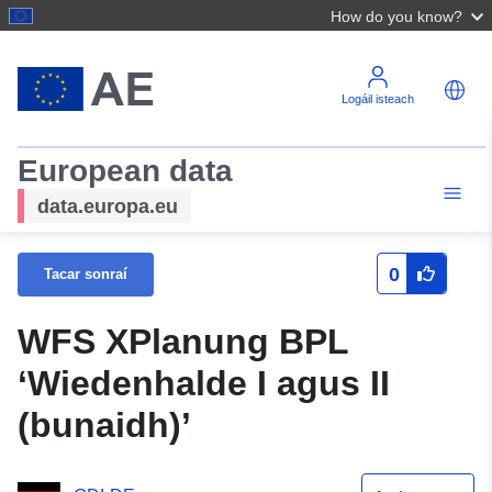
How do you know?
Logáil isteach
European data
data.europa.eu
0
Tacar sonraí
WFS XPlanung BPL
‘Wiedenhalde I agus II
(bunaidh)’