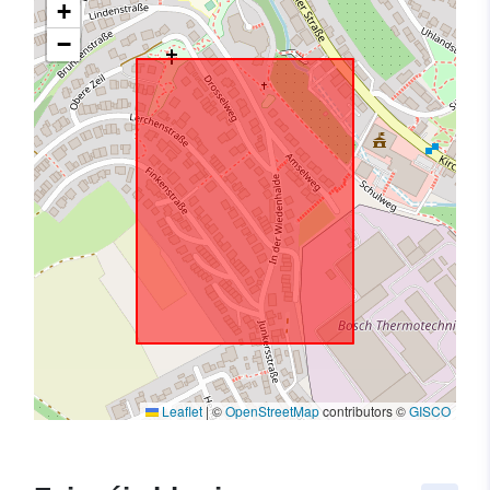
+
−
Leaflet
|
©
OpenStreetMap
contributors ©
GISCO