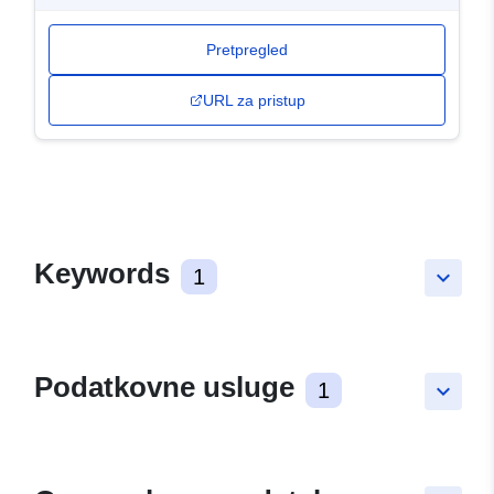
Pretpregled
URL za pristup
Keywords
1
keyboard_arrow_down
Podatkovne usluge
1
keyboard_arrow_down