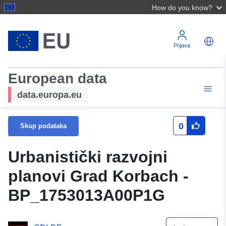
How do you know?
Prijava
European data
data.europa.eu
0
Skup podataka
Urbanistički razvojni
planovi Grad Korbach -
BP_1753013A00P1G