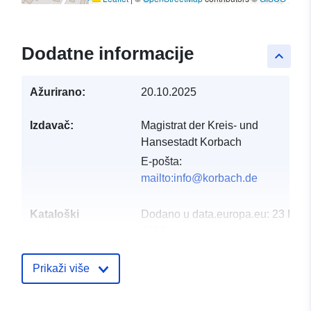
Dodatne informacije
keyboard_arrow_up
Ažurirano:
20.10.2025
Izdavač:
Magistrat der Kreis- und
Hansestadt Korbach
E-pošta:
mailto:info@korbach.de
Kataloški
Dodano u data.europa.eu:
23 Febr
registar:
2026
Ažurirano na temelju podataka.eu
16 May 2026
Prikaži više
Prostorno:
Koordinate:
[ [ 8.88776,