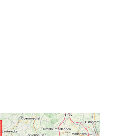
1e621-9ec5-e666-1bf1-
04147ebf2db3