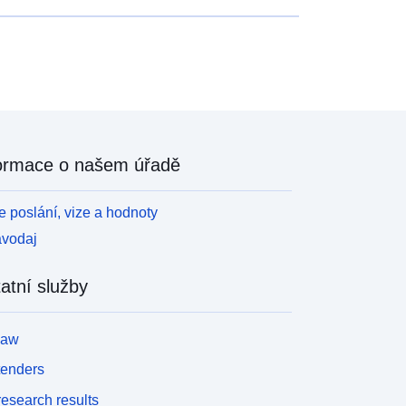
ormace o našem úřadě
 poslání, vize a hodnoty
avodaj
atní služby
law
tenders
esearch results