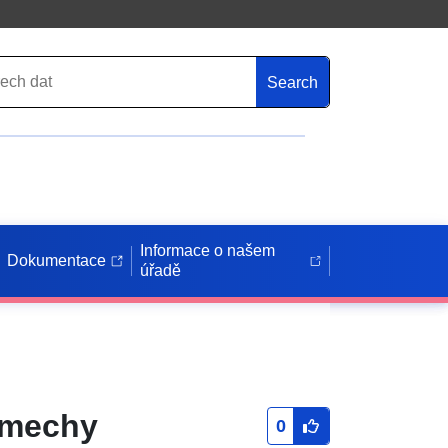
Search
Informace o našem
Dokumentace
úřadě
 mechy
0