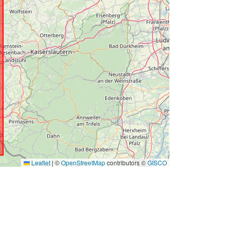
Leaflet
|
©
OpenStreetMap
contributors ©
GISCO