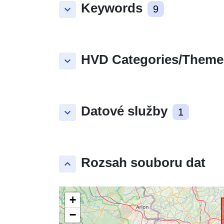
Keywords
keyboard_arrow_down
9
HVD Categories/Theme
keyboard_arrow_down
Datové služby
keyboard_arrow_down
1
Rozsah souboru dat
keyboard_arrow_up
+
−