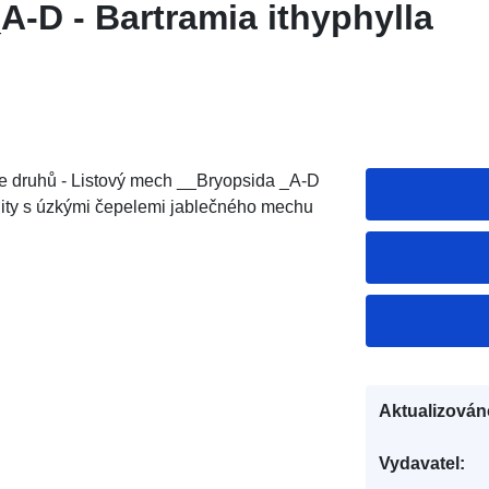
A-D - Bartramia ithyphylla
ce druhů - Listový mech __Bryopsida _A-D
kality s úzkými čepelemi jablečného mechu
Aktualizován
Vydavatel: