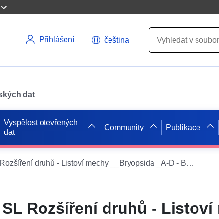
Přihlášení
čeština
pských dat
Vyspělost otevřených
Community
Publikace
dat
INSPIRE-WMS SL Rozšíření druhů - Listoví mechy __Bryopsida _A-D - Bartramia ithyphylla
L Rozšíření druhů - Listoví