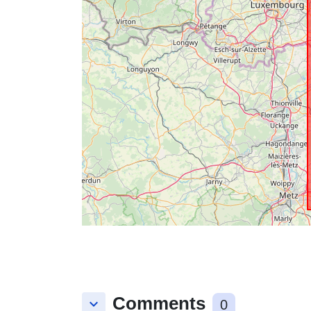
Comments
keyboard_arrow_down
0