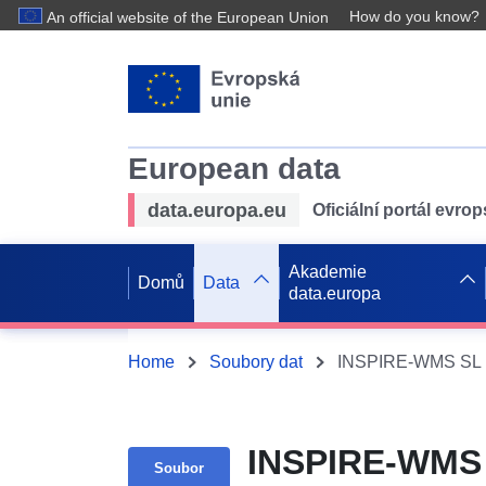
How do you know?
An official website of the European Union
European data
data.europa.eu
Oficiální portál evro
Akademie
Domů
Data
data.europa
Home
Soubory dat
INSPIRE-WMS S
Soubor