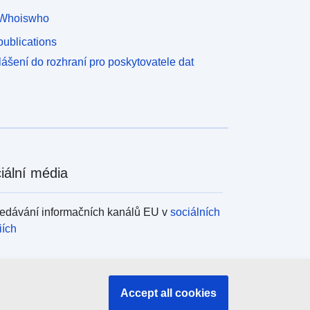
Whoiswho
ublications
lášení do rozhraní pro poskytovatele dat
iální média
edávání informačních kanálů EU v
sociálních
iích
ány a instituce EU
Accept all cookies