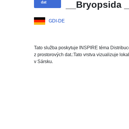
__Bryopsida _
dat
GDI-DE
Tato služba poskytuje INSPIRE téma Distribu
z prostorových dat.:Tato vrstva vizualizuje lo
v Sársku.