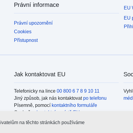
Právní informace
EU 
EU p
Právní upozornění
Přih
Cookies
Přístupnost
Jak kontaktovat EU
Soc
Telefonicky na lince
00 800 6 7 8 9 10 11
Vyhl
Jiný způsob, jak nás kontaktovat
po telefonu
méd
Písemně, pomocí
kontaktního formuláře
Osobně, v
kontaktním místě EU
Org
živatelům na těchto stránkách používáme