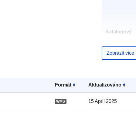
Katalogový
záznam:
Zobrazit více
Místní:
Formát
Aktualizováno
15 April 2025
WMS
uriRef: