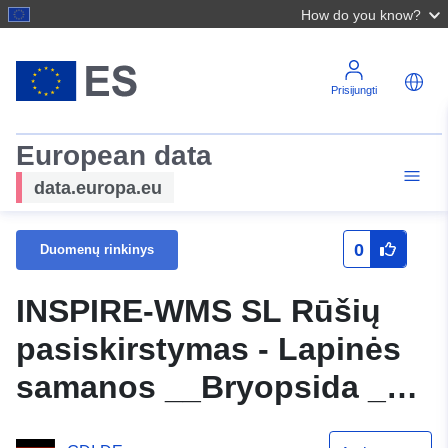
How do you know?
Prisijungti
European data
data.europa.eu
0
Duomenų rinkinys
INSPIRE-WMS SL Rūšių
pasiskirstymas - Lapinės
samanos __Bryopsida _A-
D - Bartramia ithyphylla