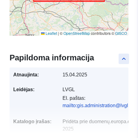
Leaflet
|
©
OpenStreetMap
contributors ©
GISCO
Papildoma informacija
keyboard_arrow_up
Atnaujinta:
15.04.2025
Leidėjas:
LVGL
El. paštas:
mailto:gis.administration@lvgl.saa
Katalogo įrašas:
Pridėta prie duomenų.europa.eu:
2025
Atnaujinta informacija apie duome