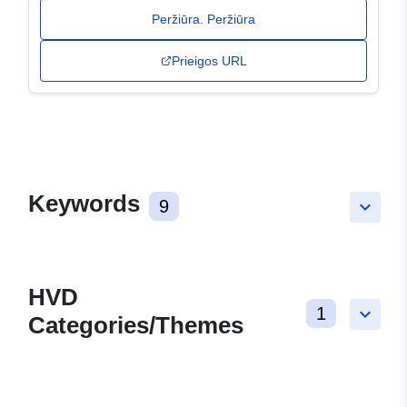
Peržiūra. Peržiūra
Prieigos URL
Keywords
9
keyboard_arrow_down
HVD
1
keyboard_arrow_down
Categories/Themes