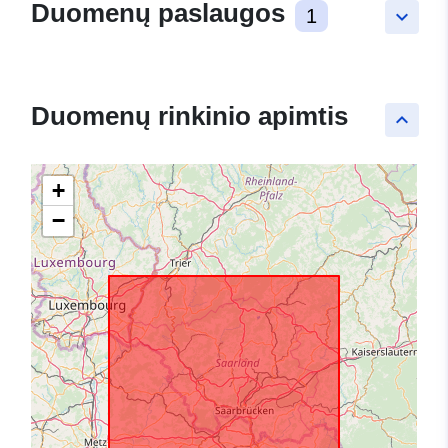
Duomenų paslaugos
1
keyboard_arrow_down
Duomenų rinkinio apimtis
keyboard_arrow_up
+
−