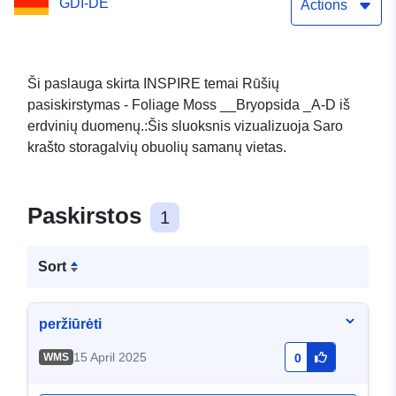
GDI-DE
Actions
Ši paslauga skirta INSPIRE temai Rūšių
pasiskirstymas - Foliage Moss __Bryopsida _A-D iš
erdvinių duomenų.:Šis sluoksnis vizualizuoja Saro
krašto storagalvių obuolių samanų vietas.
Paskirstos
1
Sort
peržiūrėti
15 April 2025
WMS
0