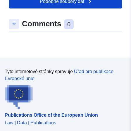
Podobné soubory dat
6.32082, 49.642 ] ]
Typ:
Polygon
Comments
keyboard_arrow_down
0
uriRef:
http://data.europa.eu/88u/dataset/
aab9-1359-f9cf-4389d39988f2
Tyto internetové stránky spravuje
Úřad pro publikace
Evropské unie
Publications Office of the European Union
Law | Data | Publications