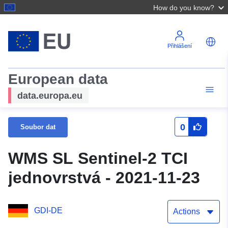
How do you know?
Přihlášení
European data
data.europa.eu
0
Soubor dat
WMS SL Sentinel-2 TCI
jednovrstvá - 2021-11-23
GDI-DE
Actions