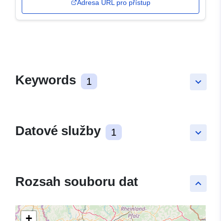
Adresa URL pro přístup
Keywords
1
keyboard_arrow_down
Datové služby
1
keyboard_arrow_down
Rozsah souboru dat
keyboard_arrow_up
+