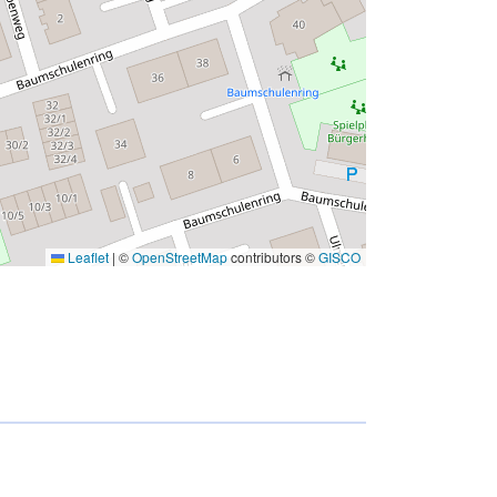
Leaflet
|
©
OpenStreetMap
contributors ©
GISCO