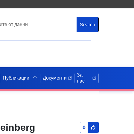
Search
За
Публикации
Документи
нас
einberg
0