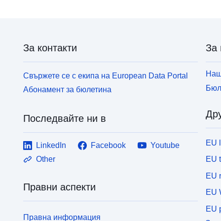
За контакти
За 
Наш
Свържете се с екипа на European Data Portal
Бюл
Абонамент за бюлетина
Дру
Последвайте ни в
EU 
LinkedIn
Facebook
Youtube
EU 
Other
EU r
Правни аспекти
EU 
EU p
Правна информация