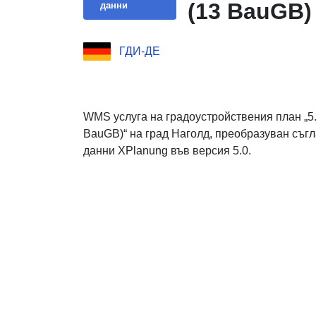
(13 BauGB)
данни
ГДИ-ДЕ
WMS услуга на градоустройствения план „5.
BauGB)“ на град Наголд, преобразуван съгл
данни XPlanung във версия 5.0.