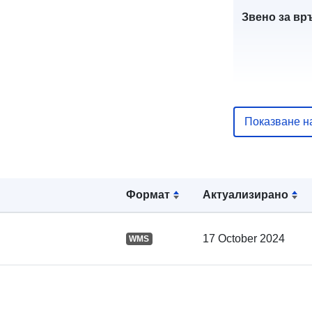
Звено за вр
Показване н
Каталожен
запис:
Формат
Актуализирано
Пространст
:
17 October 2024
WMS