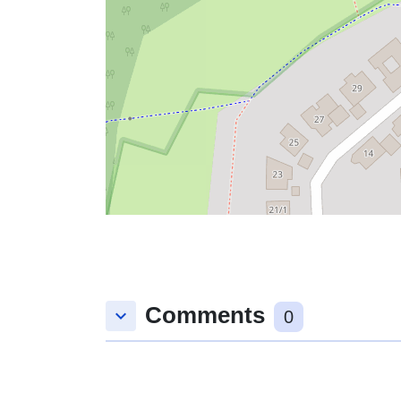
Comments
keyboard_arrow_down
0