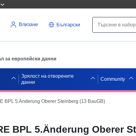
Влизане
Български
л за европейски данни
Зрялост на отворените
Community
данни
 BPL 5.Änderung Oberer Steinberg (13 BauGB)
E BPL 5.Änderung Oberer St