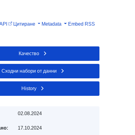
API
Цитиране
Metadata
Embed
RSS
Качество
Сходни набори от данни
History
02.08.2024
но:
17.10.2024