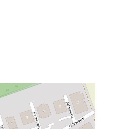
Тип:
Polygon
 на:
Ресурси:
http://data.europa.eu/eli/reg/2009/97
6
http://data.europa.eu/88u/dataset/ff2
3bc4e-8cdc-4563-9d6c-
9d1e5b1dc425