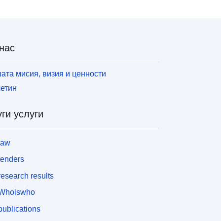
нас
ата мисия, визия и ценности
етин
ги услуги
law
tenders
esearch results
Whoiswho
ublications