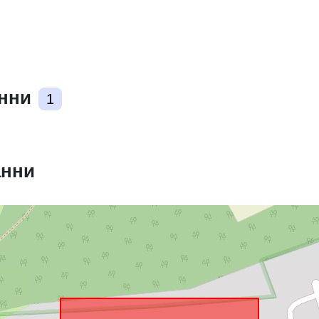
Съответства
анни
1
uriRef:
анни