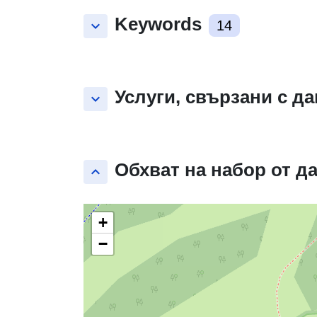
Keywords
keyboard_arrow_down
14
Услуги, свързани с д
keyboard_arrow_down
Обхват на набор от д
keyboard_arrow_up
+
−