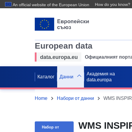
How do you know?
An official website of the European Union
European data
data.europa.eu
Официалният порта
Академия на
Каталог
Данни
data.europa
Home
Набори от данни
WMS INSPIRE
WMS INSPIR
Набор от