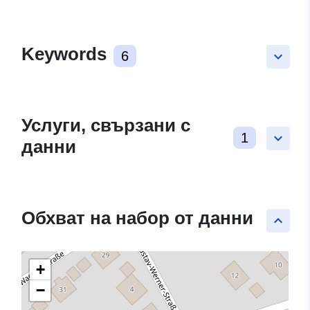
Keywords
6
keyboard_arrow_down
Услуги, свързани с
1
keyboard_arrow_down
данни
Обхват на набор от данни
keyboard_arrow_up
+
−