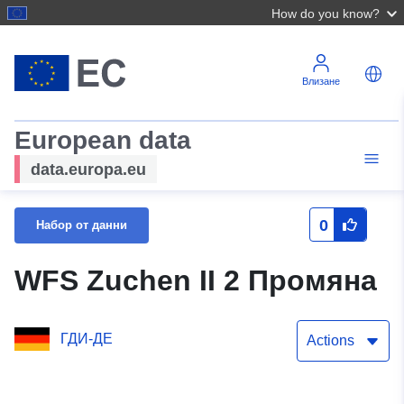
How do you know?
Влизане
European data
data.europa.eu
0
Набор от данни
WFS Zuchen II 2 Промяна
ГДИ-ДЕ
Actions