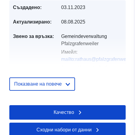
Създадено:
03.11.2023
Актуализирано:
08.08.2025
Звено за връзка:
Gemeindeverwaltung
Pfalzgrafenweiler
Имейл:
mailto:rathaus@pfalzgrafenweiler.
Адрес:
Hauptstraße 1,
Pfalzgrafenweiler, 72285,
Deutschland
Показване на повече
URL адрес:
https://www.pfalzgrafenweiler.de
Качество
Каталожен
Добавено към data.europa.eu:
21
запис:
February 2026
Актуализирана на data.europa.eu
Сходни набори от данни