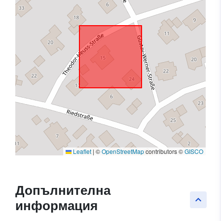
Leaflet
|
©
OpenStreetMap
contributors ©
GISCO
Допълнителна
keyboard_arrow_up
информация