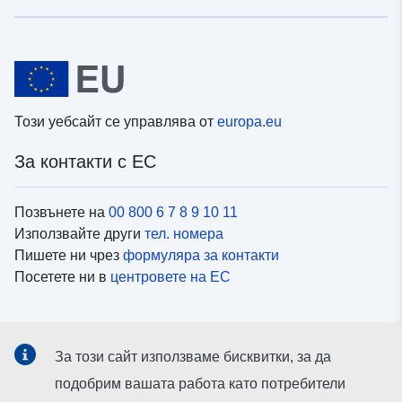
Този уебсайт се управлява от
europa.eu
За контакти с ЕС
Позвънете на
00 800 6 7 8 9 10 11
Използвайте други
тел. номера
Пишете ни чрез
формуляра за контакти
Посетете ни в
центровете на ЕС
Социални медии
За този сайт използваме бисквитки, за да
Вижте профили на ЕС в
социалните медии
подобрим вашата работа като потребители