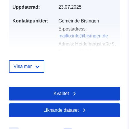
Uppdaterad:
23.07.2025
Kontaktpunkter:
Gemeinde Bisingen
E-postadress:
mailto:info@bisingen.de
Adress:
Heidelbergstraße 9,
Bisingen, 72406,
Deutschland
Webbadress:
Visa mer
https://www.gemeinde-
bisingen.de/
Kvalitet
Katalogregister:
Läggs till i data.europa.eu:
23
February 2026
Uppdaterad på data.europa.eu:
Liknande dataset
16 May 2026