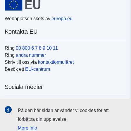
Webbplatsen sköts av
europa.eu
Kontakta EU
Ring
00 800 6 7 8 9 10 11
Ring
andra nummer
Skriv till oss via
kontaktformuläret
Besök ett
EU-centrum
Sociala medier
Hitta oss i
sociala medier
På den här sidan använder vi cookies för att
förbättra din upplevelse.
EU:s institutioner och organ
More info