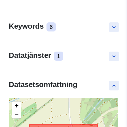
Keywords
6
keyboard_arrow_down
Datatjänster
1
keyboard_arrow_down
Datasetsomfattning
keyboard_arrow_up
+
−