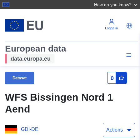
How do you know?
Logga in
European data
data.europa.eu
0
Dataset
WFS Bissingen Nord 1
Aend
GDI-DE
Actions