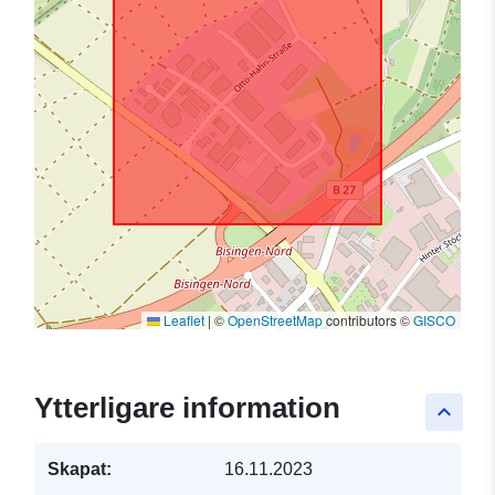
Leaflet
|
©
OpenStreetMap
contributors ©
GISCO
Ytterligare information
keyboard_arrow_up
Skapat:
16.11.2023