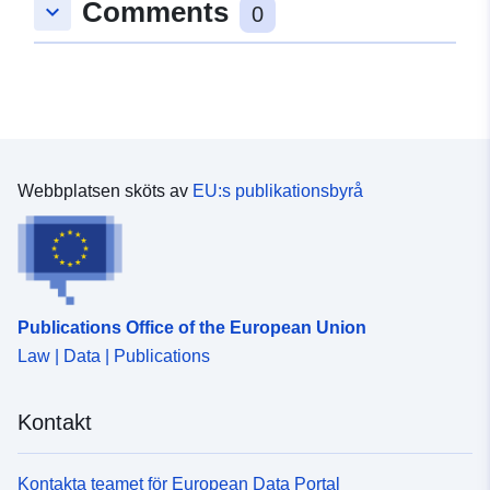
Comments
keyboard_arrow_down
Spatial:
Koordinater:
[ [ 8.9044738,
0
48.3270687 ], [ 8.9148442,
48.3270687 ], [ 8.9148442,
48.3210449 ], [ 8.9044738,
48.3210449 ], [ 8.9044738,
48.3270687 ] ]
Typ:
Polygon
Webbplatsen sköts av
EU:s publikationsbyrå
Anpassat efter:
Resurs:
http://data.europa.eu/eli/reg/2009/
uriRef:
http://data.europa.eu/88u/dataset/
Publications Office of the European Union
640a-4fef-8885-9acd5d23112d
Law | Data | Publications
Kontakt
Kontakta teamet för European Data Portal