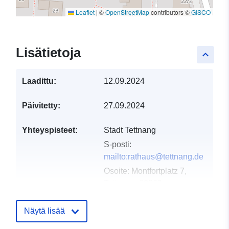
Leaflet
|
©
OpenStreetMap
contributors ©
GISCO
Lisätietoja
keyboard_arrow_up
Laadittu:
12.09.2024
Päivitetty:
27.09.2024
Yhteyspisteet:
Stadt Tettnang
S-posti:
mailto:rathaus@tettnang.de
Osoite:
Montfortplatz 7,
Tettnang, 88069,
Deutschland
URL-osoite:
Näytä lisää
http://www.tettnang.de