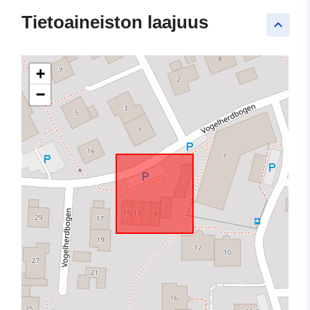
Tietoaineiston laajuus
keyboard_arrow_up
+
−