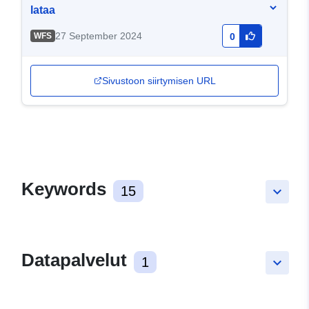
lataa
27 September 2024
WFS
0
Sivustoon siirtymisen URL
Keywords
15
keyboard_arrow_down
Datapalvelut
1
keyboard_arrow_down