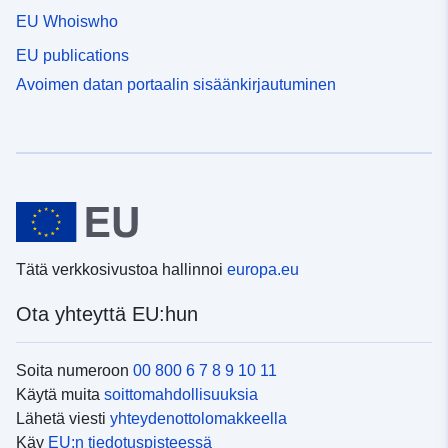
EU Whoiswho
EU publications
Avoimen datan portaalin sisäänkirjautuminen
Tätä verkkosivustoa hallinnoi
europa.eu
Ota yhteyttä EU:hun
Soita numeroon
00 800 6 7 8 9 10 11
Käytä muita
soittomahdollisuuksia
Lähetä viesti
yhteydenottolomakkeella
Käy
EU:n tiedotuspisteessä