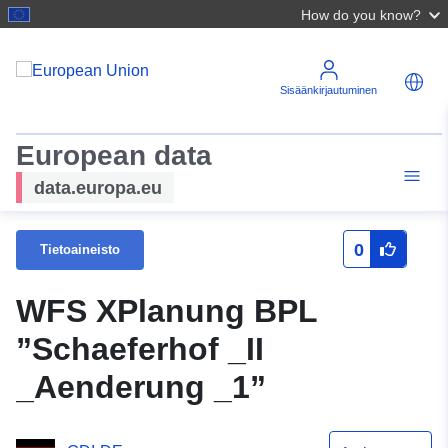
How do you know?
Sisäänkirjautuminen
European data
data.europa.eu
0
Tietoaineisto
WFS XPlanung BPL
”Schaeferhof _II
_Aenderung _1”