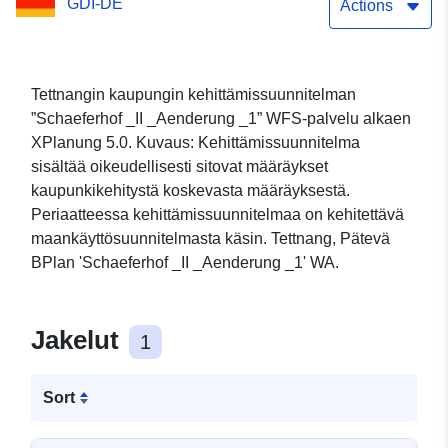
GDI-DE
Actions
Tettnangin kaupungin kehittämissuunnitelman
”Schaeferhof _II _Aenderung _1” WFS-palvelu alkaen
XPlanung 5.0. Kuvaus: Kehittämissuunnitelma
sisältää oikeudellisesti sitovat määräykset
kaupunkikehitystä koskevasta määräyksestä.
Periaatteessa kehittämissuunnitelmaa on kehitettävä
maankäyttösuunnitelmasta käsin. Tettnang, Pätevä
BPlan 'Schaeferhof _II _Aenderung _1' WA.
Jakelut
1
Sort