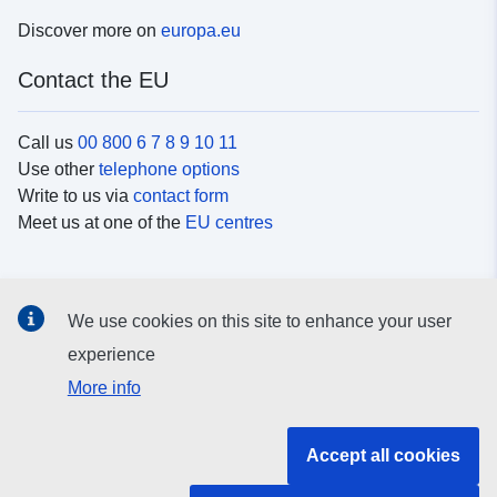
Discover more on
europa.eu
Contact the EU
Call us
00 800 6 7 8 9 10 11
Use other
telephone options
Write to us via
contact form
Meet us at one of the
EU centres
Social media
We use cookies on this site to enhance your user
Search for EU
social media channels
experience
More info
EU institutions and bodies
Accept all cookies