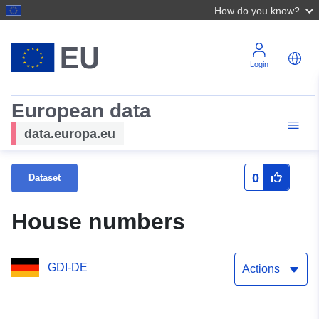
How do you know?
Login
European data
data.europa.eu
0
Dataset
House numbers
GDI-DE
Actions