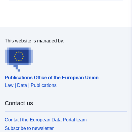
Provenance:
Kartographische
Darstellung durch die Abt.
61.2.
Identifiers:
https://registry.gdi-
This website is managed by:
de.org/id/de.ni.sg.bs/D-NI-
BS-Hausnr
uriRef:
http://data.europa.eu/88u/dataset/f
cbfc-4be9-8fa7-c448d1523dc6
Publications Office of the European Union
Law | Data | Publications
Contact us
Contact the European Data Portal team
Subscribe to newsletter