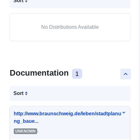
Sort
No Distributions Available
Documentation
1
keyboard_arrow_up
Sort
http://www.braunschweig.de/leben/stadtplanu
ng_baue...
-
UNKNOWN