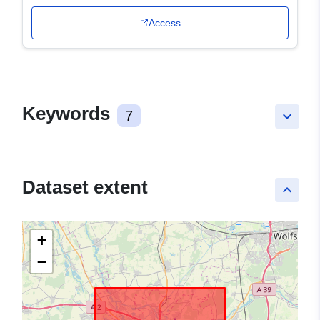
Access
Keywords
7
keyboard_arrow_down
Dataset extent
keyboard_arrow_up
+
−