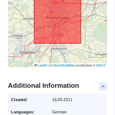
Leaflet
|
©
OpenStreetMap
contributors ©
GISCO
Additional Information
keyboard_arrow_up
Created:
16.05.2011
Languages:
German