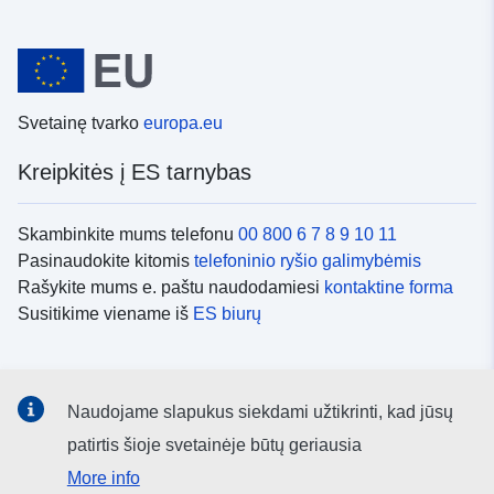
Svetainę tvarko
europa.eu
Kreipkitės į ES tarnybas
Skambinkite mums telefonu
00 800 6 7 8 9 10 11
Pasinaudokite kitomis
telefoninio ryšio galimybėmis
Rašykite mums e. paštu naudodamiesi
kontaktine forma
Susitikime viename iš
ES biurų
Socialiniai tinklai
Naudojame slapukus siekdami užtikrinti, kad jūsų
ES
socialinių tinklų kanalai
patirtis šioje svetainėje būtų geriausia
More info