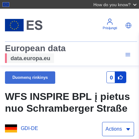
How do you know?
Prisijungti
European data
data.europa.eu
0
Duomenų rinkinys
WFS INSPIRE BPL į pietus
nuo Schramberger Straße
GDI-DE
Actions