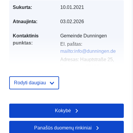
Sukurta:
10.01.2021
Atnaujinta:
03.02.2026
Kontaktinis
Gemeinde Dunningen
punktas:
El. paštas:
mailto:info@dunningen.de
Adresas:
Hauptstraße 25,
Dunningen, 78655,
Deutschland
URL:
Rodyti daugiau
http://www.dunningen.de
Katalogo įrašas:
Pridėta prie duomenų.europa.eu:
2
Kokybė
2026
Atnaujinta informacija apie duome
16 May 2026
Panašūs duomenų rinkiniai