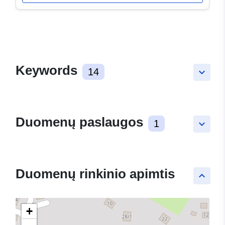
Keywords
14
keyboard_arrow_down
Duomenų paslaugos
1
keyboard_arrow_down
Duomenų rinkinio apimtis
keyboard_arrow_up
+