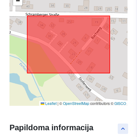
−
Leaflet
|
©
OpenStreetMap
contributors ©
GISCO
Papildoma informacija
keyboard_arrow_up