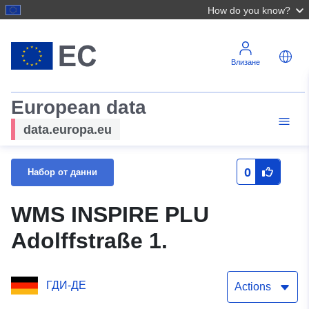
How do you know?
Влизане
European data
data.europa.eu
0
Набор от данни
WMS INSPIRE PLU
Adolffstraße 1.
ГДИ-ДЕ
Actions