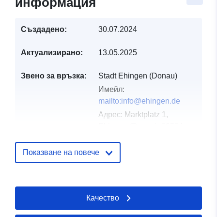
информация
Създадено:
30.07.2024
Актуализирано:
13.05.2025
Звено за връзка:
Stadt Ehingen (Donau)
Имейл:
mailto:info@ehingen.de
Адрес:
Marktplatz 1,
Ehingen (Donau), 89584,
Deutschland
URL адрес:
Показване на повече
http://www.ehingen.de
Каталожен
Добавено към data.europa.eu:
21
Качество
запис:
February 2026
Актуализирана на data.europa.eu