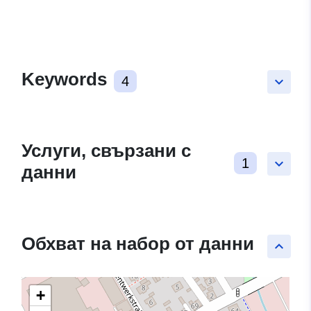
Keywords
4
keyboard_arrow_down
Услуги, свързани с
1
keyboard_arrow_down
данни
Обхват на набор от данни
keyboard_arrow_up
+