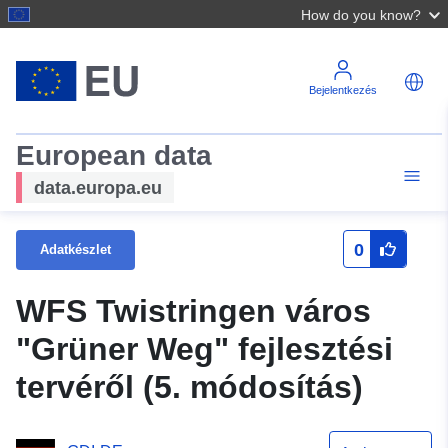
How do you know?
Bejelentkezés
European data
data.europa.eu
0
Adatkészlet
WFS Twistringen város
"Grüner Weg" fejlesztési
tervéről (5. módosítás)