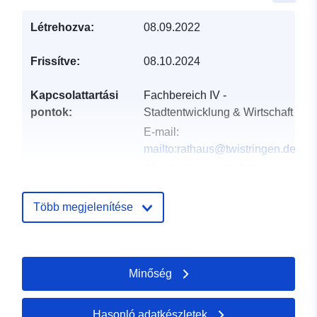
Létrehozva:
08.09.2022
Frissítve:
08.10.2024
Kapcsolattartási
Fachbereich IV -
pontok:
Stadtentwicklung & Wirtschaft
E-mail:
mailto:rathaus@twistringen.de
Cím:
Lindenstraße 14,
Twistringen, 27239,
Deutschland
Több megjelenítése
URL:
http://www.twistringen.de/bauen-
wirtschaft/stadtentwicklung-
Minőség
bauen/bauleitpl...
Katalógus-
Hozzáadva a data.europa.eu-hoz:
Hasonló adatkészletek