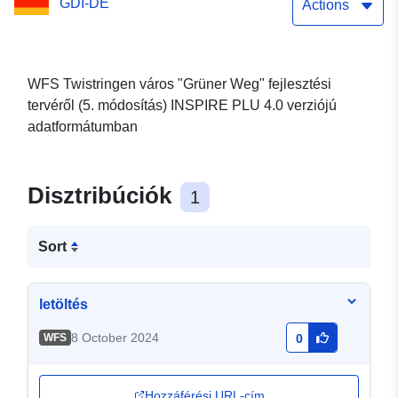
GDI-DE
Actions
WFS Twistringen város "Grüner Weg" fejlesztési
tervéről (5. módosítás) INSPIRE PLU 4.0 verziójú
adatformátumban
Disztribúciók
1
Sort
letöltés
8 October 2024
WFS
0
Hozzáférési URL-cím