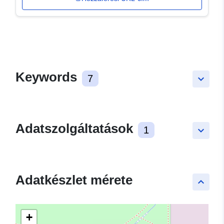
Keywords
7
keyboard_arrow_down
Adatszolgáltatások
1
keyboard_arrow_down
Adatkészlet mérete
keyboard_arrow_up
+