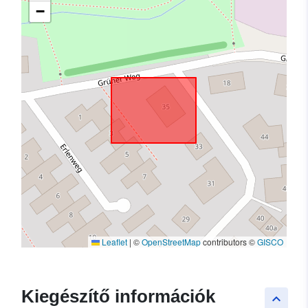
−
Leaflet
|
©
OpenStreetMap
contributors ©
GISCO
Kiegészítő információk
keyboard_arrow_up