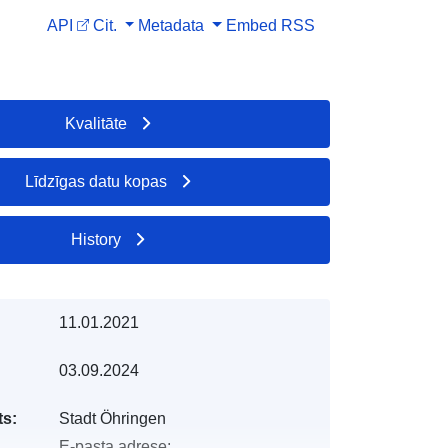
API
Cit.
Metadata
Embed
RSS
Kvalitāte
Līdzīgas datu kopas
History
11.01.2021
03.09.2024
s:
Stadt Öhringen
E-pasta adrese: