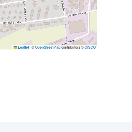
Leaflet
|
©
OpenStreetMap
contributors ©
GISCO