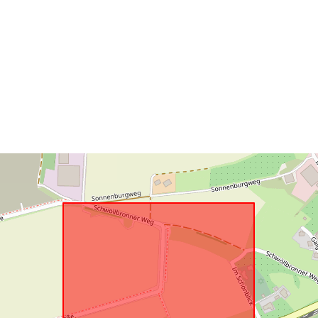
Atbilst:
uriRef: