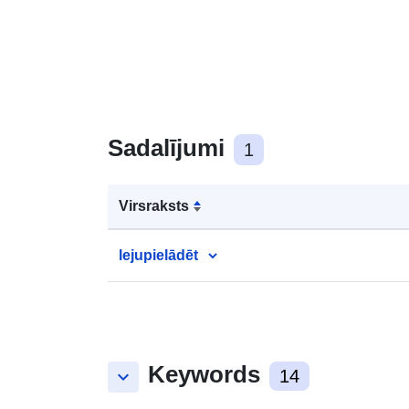
Sadalījumi
1
Virsraksts
lejupielādēt
Keywords
keyboard_arrow_down
14