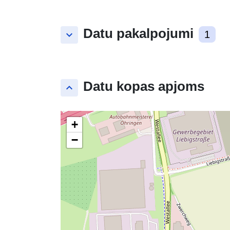
Datu pakalpojumi
keyboard_arrow_down
1
Datu kopas apjoms
keyboard_arrow_up
+
−