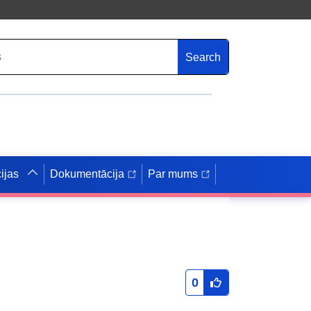
Search
ijas
Dokumentācija
Par mums
0