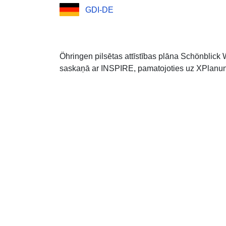
GDI-DE
Öhringen pilsētas attīstības plāna Schönblic
saskaņā ar INSPIRE, pamatojoties uz XPlanung