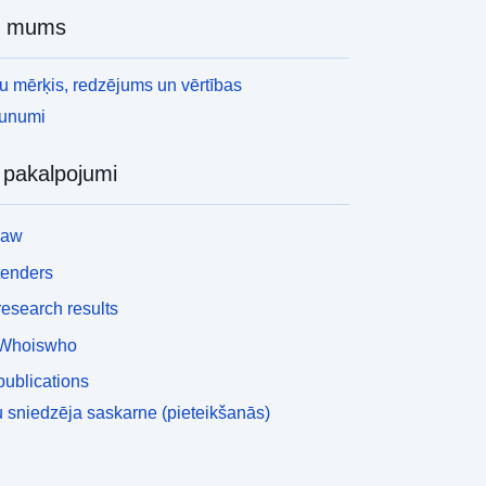
r mums
 mērķis, redzējums un vērtības
aunumi
i pakalpojumi
law
tenders
esearch results
Whoiswho
ublications
 sniedzēja saskarne (pieteikšanās)