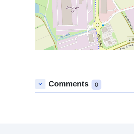
Comments
keyboard_arrow_down
0