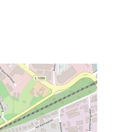
Avoti:
http://data.europa.eu/eli/reg/2009/97
6
http://data.europa.eu/88u/dataset/ff3
386c8-dffa-4ed2-8ee1-
729d1c6b848a