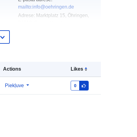
mailto:info@oehringen.de
Adrese:
Marktplatz 15, Öhringen,
74613, Deutschland
URL:
http://www.oehringen.de
Pievienots data.europa.eu:
23 February
2026
Jaunākā informācija par Data.europa.eu:
Actions
Likes
16 May 2026
Piekļuve
0
Koordinātes:
[ [ 9.4795678,
ta:
49.2028535 ], [ 9.4853471,
49.2028535 ], [ 9.4853471,
49.1992059 ], [ 9.4795678,
49.1992059 ], [ 9.4795678,
49.2028535 ] ]
Tips:
Polygon