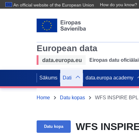
How do you know?
An official website of the European Union
European data
data.europa.eu
Eiropas datu oficiālai
Sākums
Dati
data.europa academy
Home
Datu kopas
WFS INSPIRE BPL 
WFS INSPIRE
Datu kopa