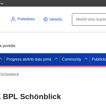
Pieteikties
latviešu
s portāls
Progress atvērto datu jomā
Community
Publikāc
Schönblick
 BPL Schönblick