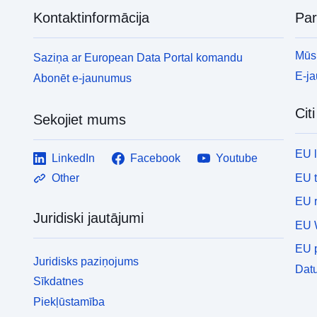
Kontaktinformācija
Pa
Mūsu
Saziņa ar European Data Portal komandu
E-j
Abonēt e-jaunumus
Cit
Sekojiet mums
EU 
LinkedIn
Facebook
Youtube
EU 
Other
EU r
Juridiski jautājumi
EU 
EU p
Juridisks paziņojums
Datu
Sīkdatnes
Piekļūstamība