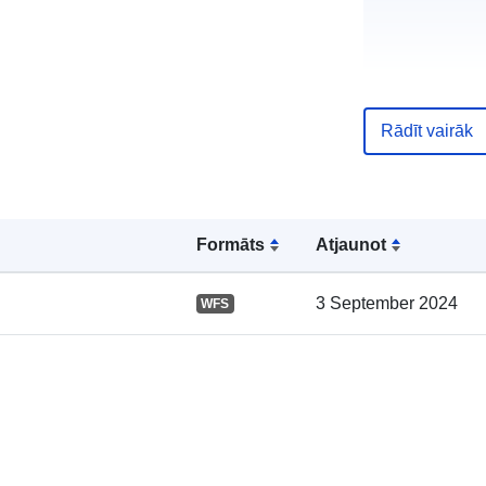
Rādīt vairāk
Kataloga
ieraksts:
Formāts
Atjaunot
3 September 2024
WFS
Ģeogrāfiskā
atrašanās vie