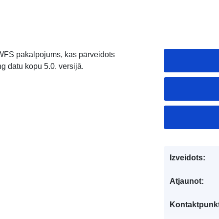
k WFS pakalpojums, kas pārveidots
 datu kopu 5.0. versijā.
Izveidots:
Atjaunot:
Kontaktpunkt