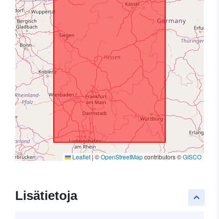
Leaflet
|
©
OpenStreetMap
contributors ©
GISCO
Lisätietoja
keyboard_arrow_up