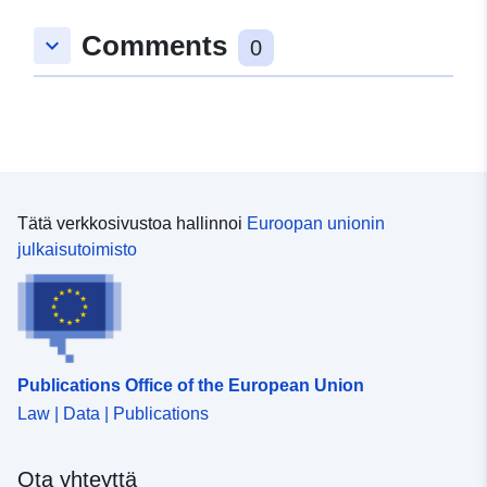
49.3896357 ], [ 7.7339375,
Comments
keyboard_arrow_down
51.6584574 ] ]
0
Tyyppi:
Polygon
uriRef:
http://data.europa.eu/88u/dataset/
6bb7-78ae-d3be-5894e9e1baab
Tätä verkkosivustoa hallinnoi
Euroopan unionin
julkaisutoimisto
Publications Office of the European Union
Law | Data | Publications
Ota yhteyttä