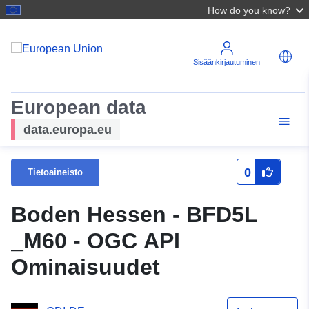
How do you know?
Sisäänkirjautuminen
European data
data.europa.eu
0
Tietoaineisto
Boden Hessen - BFD5L
_M60 - OGC API
Ominaisuudet