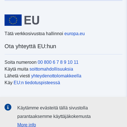
Tätä verkkosivustoa hallinnoi
europa.eu
Ota yhteyttä EU:hun
Soita numeroon
00 800 6 7 8 9 10 11
Käytä muita
soittomahdollisuuksia
Lähetä viesti
yhteydenottolomakkeella
Käy
EU:n tiedotuspisteessä
Sosiaalinen media
Käytämme evästeitä tällä sivustolla
EU
sosiaalisessa mediassa
parantaaksemme käyttäjäkokemusta
More info