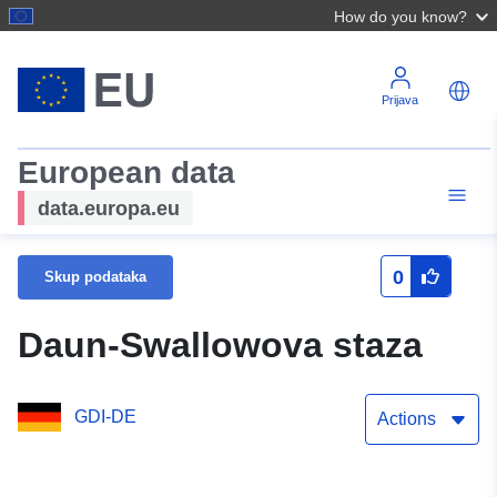
How do you know?
Prijava
European data
data.europa.eu
0
Skup podataka
Daun-Swallowova staza
GDI-DE
Actions