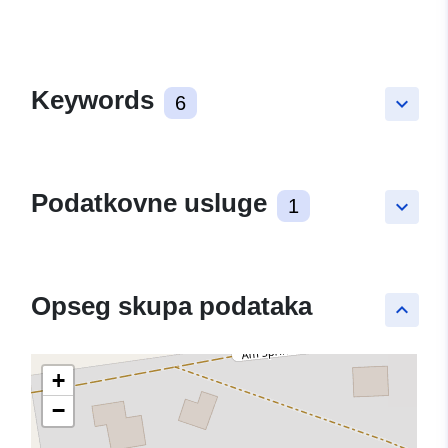
Keywords
6
keyboard_arrow_down
Podatkovne usluge
1
keyboard_arrow_down
Opseg skupa podataka
keyboard_arrow_up
+
−