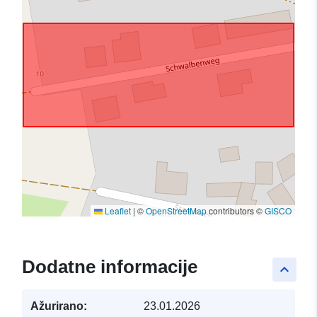
Leaflet
|
©
OpenStreetMap
contributors ©
GISCO
Dodatne informacije
keyboard_arrow_up
Ažurirano:
23.01.2026