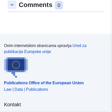
Comments
keyboard_arrow_down
uriRef:
http://data.europa.eu/88u/dataset/f
0
5509-54d4-d145-88aefa81941e
Ovim internetskim stranicama upravlja
Ured za
publikacije Europske unije
Publications Office of the European Union
Law | Data | Publications
Kontakt