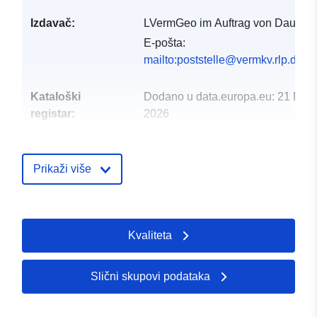
Izdavač:
LVermGeo im Auftrag von Daun
E-pošta:
mailto:poststelle@vermkv.rlp.de
Kataloški
Dodano u data.europa.eu:
21 Febr
registar:
2026
Ažurirano na temelju podataka.eu
16 May 2026
Prikaži više
Prostorno:
Koordinate:
[ [ 6.78902,
50.2039 ], [ 6.79107,
50.2039 ], [ 6.79107,
Kvaliteta
50.2034 ], [ 6.78902,
50.2034 ], [ 6.78902,
50.2039 ] ]
Slični skupovi podataka
Tip:
Polygon