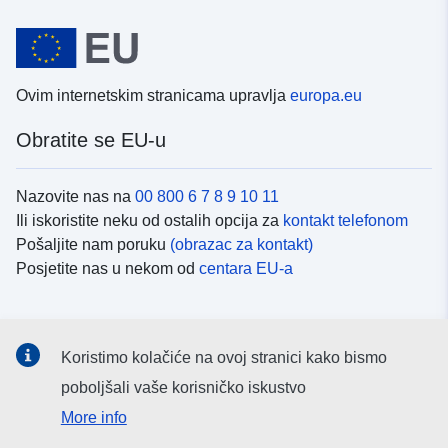
Ovim internetskim stranicama upravlja
europa.eu
Obratite se EU-u
Nazovite nas na
00 800 6 7 8 9 10 11
Ili iskoristite neku od ostalih opcija za
kontakt telefonom
Pošaljite nam poruku
(obrazac za kontakt)
Posjetite nas u nekom od
centara EU-a
Društvene mreže
Koristimo kolačiće na ovoj stranici kako bismo
Potražite kanale EU-a na
društvenim mrežama
poboljšali vaše korisničko iskustvo
More info