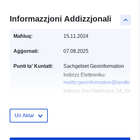
Informazzjoni Addizzjonali
keyboard_arrow_up
Maħluq:
15.11.2024
Aġġornati:
07.08.2025
Punti ta' Kuntatt:
Sachgebiet Geoinformation
Indirizz Elettroniku:
mailto:geoinformation@landkreis-o
Indirizz:
Am Osterholze 2A, Oster
27711, Deutschland
URL:
https://www.landkreis-
osterholz.de/buergerservice/verwa
Uri Aktar
geo...
Reġistru tal-
Miżjud ma’ data.europa.eu: