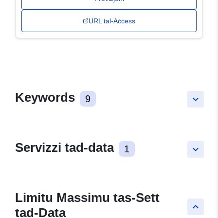
URL tal-Aċċess
Keywords
9
keyboard_arrow_down
Servizzi tad-data
1
keyboard_arrow_down
Limitu Massimu tas-Sett
keyboard_arrow_up
tad-Data