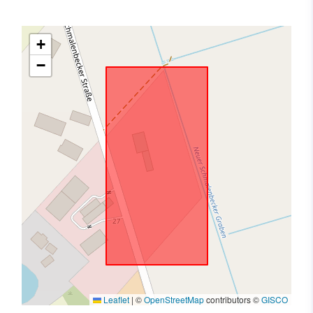
+
−
Leaflet
|
©
OpenStreetMap
contributors ©
GISCO