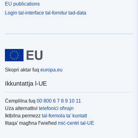
EU publications
Login tal-interface tal-fornitur tad-data
Skopri aktar fuq
europa.eu
Ikkuntattja l-UE
Ċemplilna fuq
00 800 6 7 8 9 10 11
Uża alternattivi
telefoniċi oħrajn
Iktbilna permezz
tal-formola ta’ kuntatt
Iltaqa’ magħna f’wieħed
miċ-ċentri tal-UE