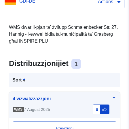
GDI-DE
Grasberg għal INSPIRE
Actions
PLU
WMS dwar il-pjan ta' żvilupp Schmalenbecker Str. 27,
Hannig - l-ewwel bidla tal-muniċipalità ta' Grasberg
għal INSPIRE PLU
Distribuzzjonijiet
1
Sort
il-viżwalizzazzjoni
7 August 2025
WMS
0
Previżjoni