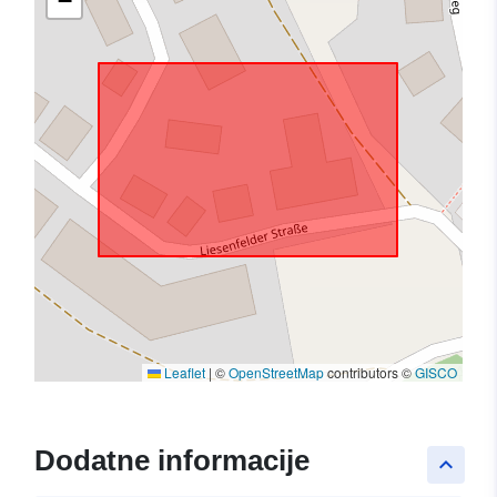
−
Leaflet
|
©
OpenStreetMap
contributors ©
GISCO
Dodatne informacije
keyboard_arrow_up