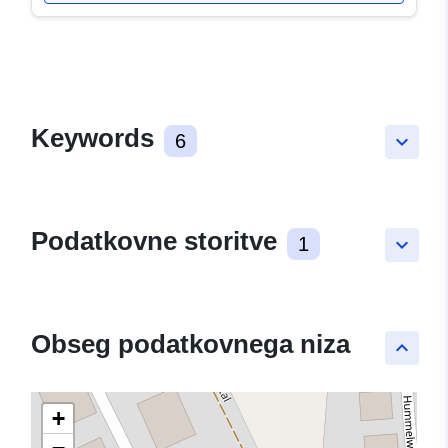
Keywords
6
keyboard_arrow_down
Podatkovne storitve
1
keyboard_arrow_down
Obseg podatkovnega niza
keyboard_arrow_up
+