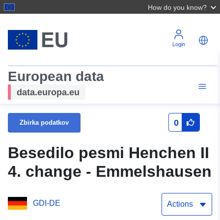
How do you know?
Login
European data
data.europa.eu
0
Zbirka podatkov
Besedilo pesmi Henchen II
4. change - Emmelshausen
GDI-DE
Actions