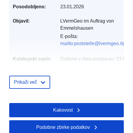
Posodobljeno:
23.01.2026
Objavil:
LVermGeo im Auftrag von
Emmelshausen
E-pošta:
mailto:poststelle@lvermgeo.rlp.de
Katalogski zapis:
Dodano v data.europa.eu:
23 Febr
2026
Posodobljeno na spletišču Data.e
16 May 2026
Prikaži več
Prostorski:
Usklajuje:
[ [ 7.55483, 50.16
], [ 7.55627, 50.16 ], [
Kakovost
7.55627, 50.1594 ], [
7.55483, 50.1594 ], [
7.55483, 50.16 ] ]
Podobne zbirke podatkov