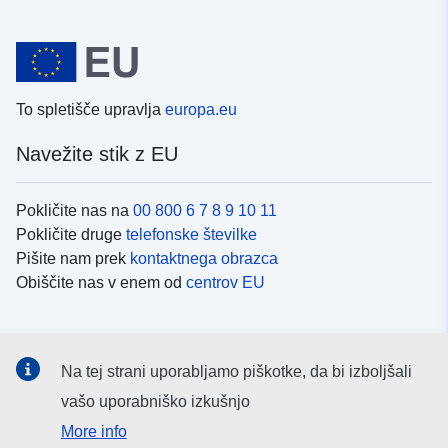
To spletišče upravlja
europa.eu
Navežite stik z EU
Pokličite nas na
00 800 6 7 8 9 10 11
Pokličite druge
telefonske številke
Pišite nam prek
kontaktnega obrazca
Obiščite nas v enem od
centrov EU
Družbeni mediji
Na tej strani uporabljamo piškotke, da bi izboljšali
Iskanje po
družbenih medijih EU
vašo uporabniško izkušnjo
More info