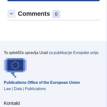
Tip:
Polygon
Comments
keyboard_arrow_down
uriRef:
http://data.europa.eu/88u/dataset/
0
378d-7177-0ec9-6074bc61fe41
To spletišče upravlja Urad
za publikacije Evropske unije.
Publications Office of the European Union
Law | Data | Publications
Kontakt