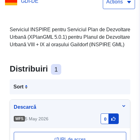
GDI-DE
dezvoltare urbană VIII + IX
Actions
(XPlanGML 5.0.1) (INSPIRE
GML)
Serviciul INSPIRE pentru Serviciul Plan de Dezvoltare
Urbană (XPlanGML 5.0.1) pentru Planul de Dezvoltare
Urbană VIII + IX al orașului Gaildorf (INSPIRE GML)
Distribuiri
1
Sort
Descarcă
5 May 2026
WFS
0
URL de acces