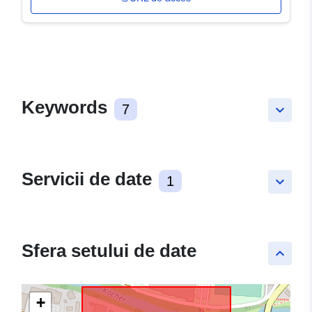
Keywords
7
keyboard_arrow_down
Servicii de date
1
keyboard_arrow_down
Sfera setului de date
keyboard_arrow_up
+