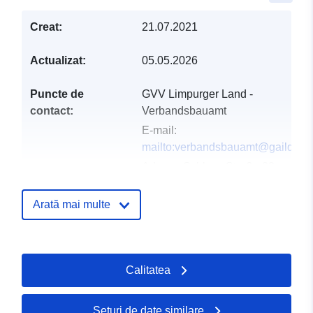
Creat:
21.07.2021
Actualizat:
05.05.2026
Puncte de
GVV Limpurger Land -
contact:
Verbandsbauamt
E-mail:
mailto:verbandsbauamt@gaildorf.
Adresa:
Schloss Straße 20,
Gaildorf, 74405, Deutschland
Adresă URL:
http://www.gaildorf.d
Arată mai multe
Registru catalog:
Adăugat la data.europa.eu:
16 Ma
Informații actualizate la data a.eur
Calitatea
16 May 2026
Seturi de date similare
Spațial:
Coordonate:
[ [ 9.7642825,