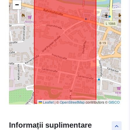
−
Leaflet
|
©
OpenStreetMap
contributors ©
GISCO
Informații suplimentare
keyboard_arrow_up