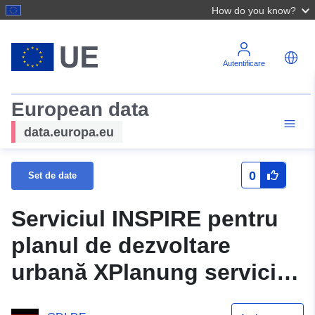
How do you know?
Autentificare
European data
data.europa.eu
0
Set de date
Serviciul INSPIRE pentru
planul de dezvoltare
urbană XPlanung serviciul
pentru planul de