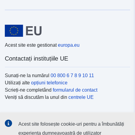
Acest site este gestionat
europa.eu
Contactați instituțiile UE
Sunați-ne la numărul
00 800 6 7 8 9 10 11
Utilizați alte
opțiuni telefonice
Scrieți-ne completând
formularul de contact
Veniți să discutăm la unul din
centrele UE
Platformele de comunicare socială
Acest site folosește cookie-uri pentru a îmbunătăți
Descoperiți canalele UE
pe rețelele sociale
experiența dumneavoastră de utilizator