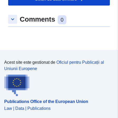
49.0021113 ], [ 9.7688571,
49.0021113 ], [ 9.7688571,
Comments
keyboard_arrow_down
48.9965867 ], [ 9.7642825,
0
48.9965867 ], [ 9.7642825,
49.0021113 ] ]
Tip:
Polygon
Conform cu:
Resursă:
http://data.europa.eu/eli/reg/2009/
Acest site este gestionat de
Oficiul pentru Publicații al
Uniunii Europene
uriRef:
http://data.europa.eu/88u/dataset/
d25a-4c83-8ba4-a11a2a286936
Publications Office of the European Union
Law | Data | Publications