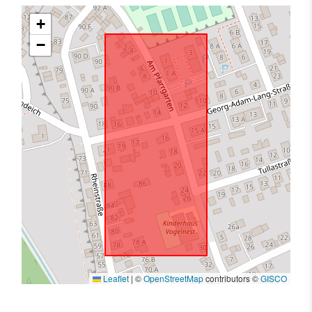
+
−
Leaflet
|
©
OpenStreetMap
contributors ©
GISCO