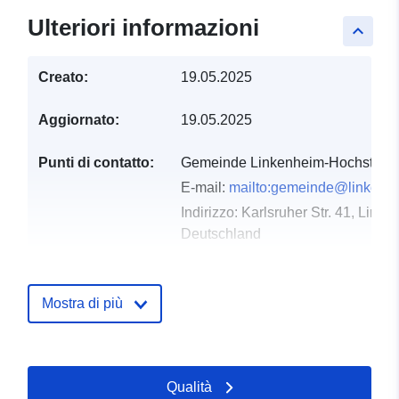
Ulteriori informazioni
keyboard_arrow_up
Creato:
19.05.2025
Aggiornato:
19.05.2025
Punti di contatto:
Gemeinde Linkenheim-Hochstette
E-mail:
mailto:gemeinde@linkenhe
Indirizzo:
Karlsruher Str. 41, Link
Deutschland
Dataset Testo del segnaposto del 
http://www.linkenheim-hochstetten
Mostra di più
Registro del
Aggiunta a data.europa.eu:
21
catalogo:
February 2026
Aggiornato su data.europa.eu:
Qualità
16 May 2026