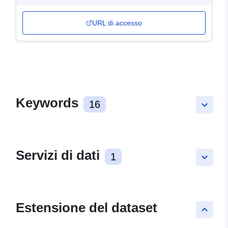
URL di accesso
Keywords
16
keyboard_arrow_down
Servizi di dati
1
keyboard_arrow_down
Estensione del dataset
keyboard_arrow_up