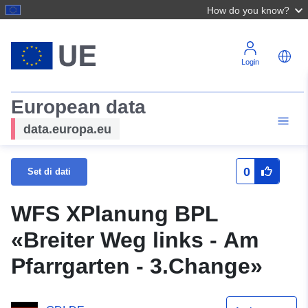
How do you know?
Login
European data
data.europa.eu
0
Set di dati
WFS XPlanung BPL
«Breiter Weg links - Am
Pfarrgarten - 3.Change»