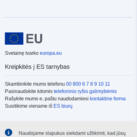
Svetainę tvarko
europa.eu
Kreipkitės į ES tarnybas
Skambinkite mums telefonu
00 800 6 7 8 9 10 11
Pasinaudokite kitomis
telefoninio ryšio galimybėmis
Rašykite mums e. paštu naudodamiesi
kontaktine forma
Susitikime viename iš
ES biurų
Socialiniai tinklai
Naudojame slapukus siekdami užtikrinti, kad jūsų