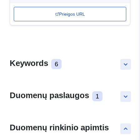
Prieigos URL
Keywords
6
keyboard_arrow_down
Duomenų paslaugos
1
keyboard_arrow_down
Duomenų rinkinio apimtis
keyboard_arrow_up