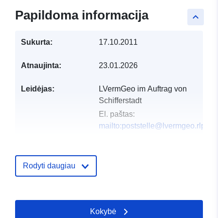
Papildoma informacija
keyboard_arrow_up
Sukurta:
17.10.2011
Atnaujinta:
23.01.2026
Leidėjas:
LVermGeo im Auftrag von
Schifferstadt
El. paštas:
mailto:poststelle@lvermgeo.rlp.de
Katalogo įrašas:
Pridėta prie duomenų.europa.eu:
2
2026
Rodyti daugiau
Atnaujinta informacija apie duome
16 May 2026
Kokybė
Erdviniai
Koordinatės:
[ [ 8.34382,