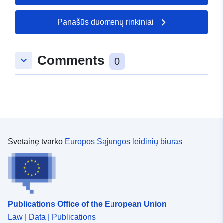
duomenys:
49.4029 ], [ 8.41985,
49.4029 ], [ 8.41985,
Panašūs duomenų rinkiniai
49.3743 ], [ 8.34382,
49.3743 ], [ 8.34382,
49.4029 ] ]
Comments
keyboard_arrow_down
0
Rūšis:
Polygon
uriRef:
http://data.europa.eu/88u/dataset/
7863-0002-5817-cf6520727353
Svetainę tvarko
Europos Sąjungos leidinių biuras
Publications Office of the European Union
Law | Data | Publications