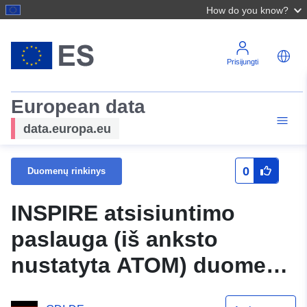
How do you know?
Prisijungti
European data
data.europa.eu
0
Duomenų rinkinys
INSPIRE atsisiuntimo
paslauga (iš anksto
nustatyta ATOM) duomenų
rinkiniui Gewerbegebiet