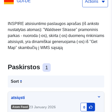
GDI-DE
Waldseer Strasse
Actions
INSPIRE atsisiuntimo paslaugos aprašas (iš anksto
nustatytas atomas): "Waldseer Strasse" pramoninis
parkas - nuoroda (-os), skirta (-os) duomenų rinkiniams
atsisiųsti, yra dinamiškai generuojama (-os) iš "Get
Map" skambučių į WMS sąsają
Paskirstos
1
Sort
atsiųsti
23 January 2026
Atom Feed
0