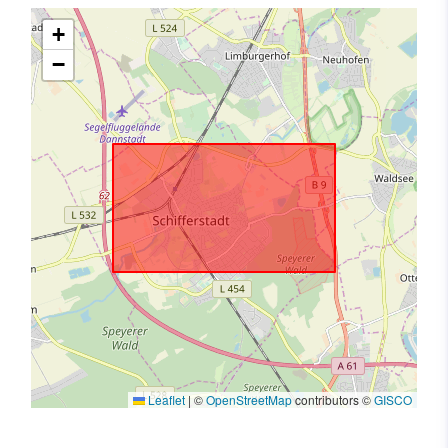
+
−
Leaflet
|
©
OpenStreetMap
contributors ©
GISCO