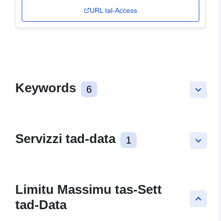
URL tal-Aċċess
Keywords
6
keyboard_arrow_down
Servizzi tad-data
1
keyboard_arrow_down
Limitu Massimu tas-Sett
keyboard_arrow_up
tad-Data