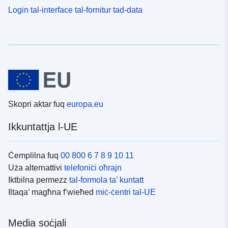
Login tal-interface tal-fornitur tad-data
Skopri aktar fuq
europa.eu
Ikkuntattja l-UE
Ċemplilna fuq
00 800 6 7 8 9 10 11
Uża alternattivi
telefoniċi oħrajn
Iktbilna permezz
tal-formola ta’ kuntatt
Iltaqa’ magħna f’wieħed
miċ-ċentri tal-UE
Media soċjali