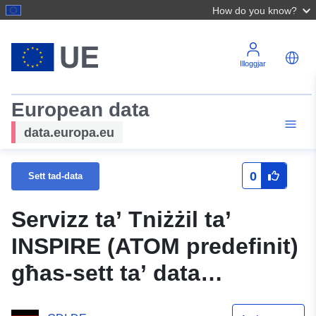
How do you know?
Illoggjar
European data
data.europa.eu
0
Sett tad-data
Servizz ta’ Tniżżil ta’
INSPIRE (ATOM predefinit)
għas-sett ta’ data
Gewerbegebiet Waldseer