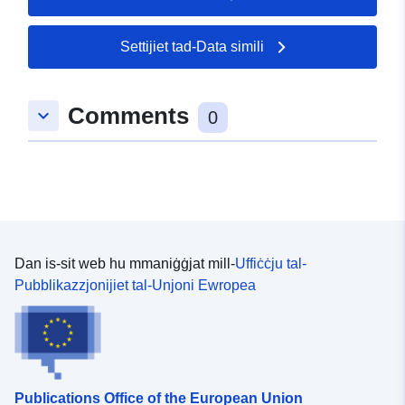
49.4029 ], [ 8.41985,
49.4029 ], [ 8.41985,
Settijiet tad-Data simili
49.3743 ], [ 8.34382,
49.3743 ], [ 8.34382,
49.4029 ] ]
Comments
keyboard_arrow_down
0
Tip:
Polygon
uriRef:
http://data.europa.eu/88u/dataset/
7863-0002-5817-cf6520727353
Dan is-sit web hu mmaniġġjat mill-
Uffiċċju tal-
Pubblikazzjonijiet tal-Unjoni Ewropea
Publications Office of the European Union