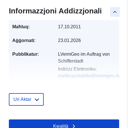
Informazzjoni Addizzjonali
keyboard_arrow_up
Maħluq:
17.10.2011
Aġġornati:
23.01.2026
Pubblikatur:
LVermGeo im Auftrag von
Schifferstadt
Indirizz Elettroniku:
mailto:poststelle@lvermgeo.rlp.de
Reġistru tal-
Miżjud ma’ data.europa.eu:
Katalgu:
23 February 2026
Uri Aktar
Aġġornat fuq data.europa.eu:
16 May 2026
Kwalità
Spazjali:
Koordinati:
[ [ 8.34382,