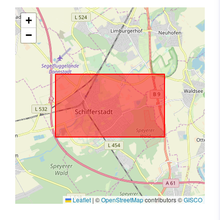
+
−
Leaflet
|
©
OpenStreetMap
contributors ©
GISCO