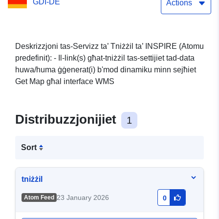
GDI-DE
Strasse
Actions
Deskrizzjoni tas-Servizz ta’ Tniżżil ta’ INSPIRE (Atomu
predefinit): - Il-link(s) għat-tniżżil tas-settijiet tad-data
huwa/huma ġġenerat(i) b'mod dinamiku minn sejħiet
Get Map għal interface WMS
Distribuzzjonijiet
1
Sort
tniżżil
23 January 2026
Atom Feed
0