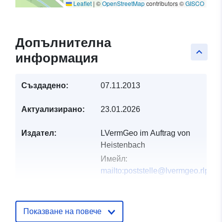
Leaflet
|
©
OpenStreetMap
contributors ©
GISCO
Допълнителна
keyboard_arrow_up
информация
Създадено:
07.11.2013
Актуализирано:
23.01.2026
Издател:
LVermGeo im Auftrag von
Heistenbach
Имейл:
mailto:poststelle@lvermgeo.rlp.de
Каталожен
Добавено към data.europa.eu:
23
запис:
February 2026
Показване на повече