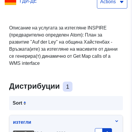
ГДИ-ДЕ
Ley
Actions
Описание на услугата за изтегляне INSPIRE
(предварително определен Atom): План за
развитие "Auf der Ley" на община Хайстенбах -
Връзката(ите) за изтегляне на масивите от данни
се генерира(т) динамично от Get Map calls of a
WMS interface
Дистрибуции
1
Sort
изтегли