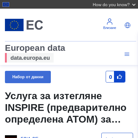
How do you know?
Влизане
European data
data.europa.eu
0
Набор от данни
Услуга за изтегляне
INSPIRE (предварително
определена ATOM) за
набор от данни Auf der