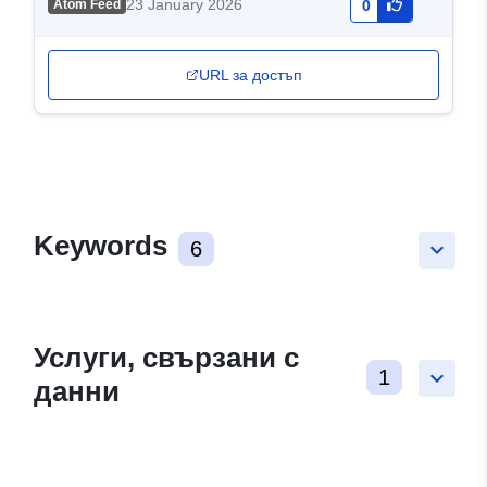
23 January 2026
Atom Feed
0
URL за достъп
Keywords
6
keyboard_arrow_down
Услуги, свързани с
1
keyboard_arrow_down
данни