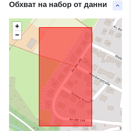
Обхват на набор от данни
keyboard_arrow_up
+
−