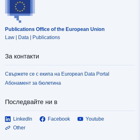
uriRef:
http://data.europa.eu/88u/dataset/
25ab-4cc7-a89f-b96cb1e04efc
Publications Office of the European Union
Law | Data | Publications
За контакти
Свържете се с екипа на European Data Portal
Абонамент за бюлетина
Последвайте ни в
LinkedIn
Facebook
Youtube
Other