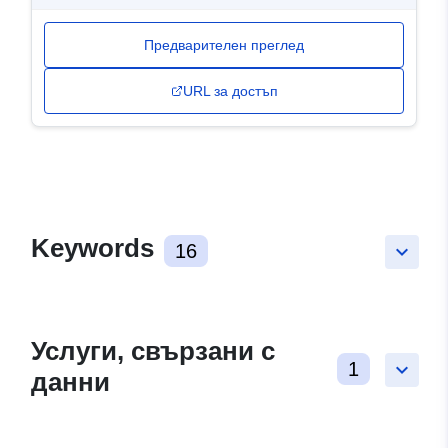
Предварителен преглед
URL за достъп
Keywords
16
keyboard_arrow_down
Услуги, свързани с
1
keyboard_arrow_down
данни