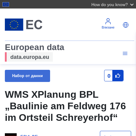
How do you know?
Влизане
European data
data.europa.eu
0
Набор от данни
WMS XPlanung BPL
„Baulinie am Feldweg 176
im Ortsteil Schreyerhof“