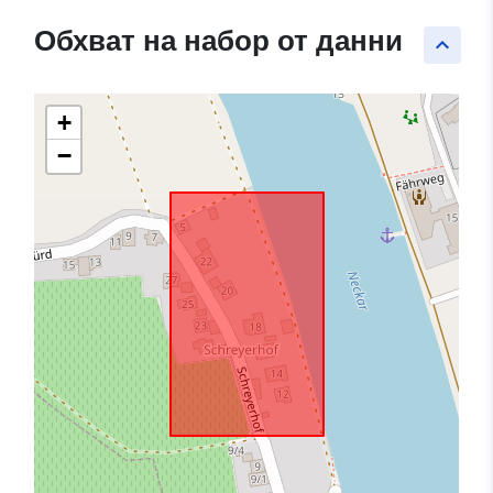
Обхват на набор от данни
keyboard_arrow_up
+
−