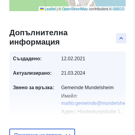
Leaflet
|
©
OpenStreetMap
contributors ©
GISCO
Допълнителна
keyboard_arrow_up
информация
Създадено:
12.02.2021
Актуализирано:
21.03.2024
Звено за връзка:
Gemeinde Mundelsheim
Имейл:
mailto:gemeinde@mundelsheim.d
Адрес:
Hindenburgstraße 1,
Mundelsheim, 74395, Deutschlan
URL адрес:
http://www.mundelsheim.de