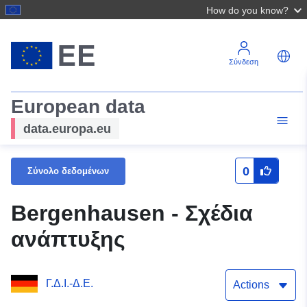
How do you know?
Σύνδεση
European data
data.europa.eu
0
Σύνολο δεδομένων
Bergenhausen - Σχέδια
ανάπτυξης
Γ.Δ.Ι.-Δ.Ε.
Actions