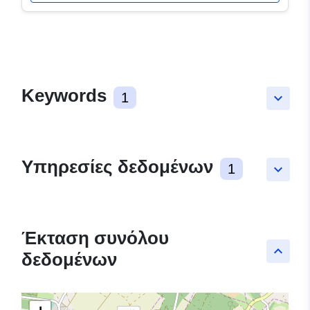
Keywords
1
keyboard_arrow_down
Υπηρεσίες δεδομένων
1
keyboard_arrow_down
Έκταση συνόλου
keyboard_arrow_up
δεδομένων