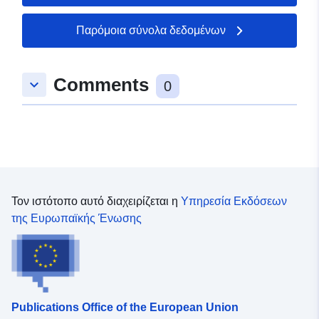
50.0184 ], [ 7.54054,
50.0184 ], [ 7.54054,
Παρόμοια σύνολα δεδομένων
50.0354 ] ]
Τύπος:
Polygon
Comments
keyboard_arrow_down
0
uriRef:
http://data.europa.eu/88u/dataset/f
845b-2c16-c4f1-1e12b567adbd
Τον ιστότοπο αυτό διαχειρίζεται η
Υπηρεσία Εκδόσεων
της Ευρωπαϊκής Ένωσης
Publications Office of the European Union