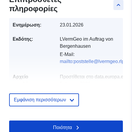
keyboard_arrow_up
πληροφορίες
Ενημέρωση:
23.01.2026
Εκδότης:
LVermGeo im Auftrag von
Bergenhausen
E-Mail:
mailto:poststelle@lvermgeo.rlp.de
Αρχείο
Προστίθεται στο data.europa.eu:
2
καταλόγου:
February 2026
Επικαιροποιήθηκε στα data.europa
16 May 2026
Εμφάνιση περισσότερων
Χωρικός:
Συντεταγμένες:
[ [ 7.54054,
50.0354 ], [ 7.59015,
Ποιότητα
50.0354 ], [ 7.59015,