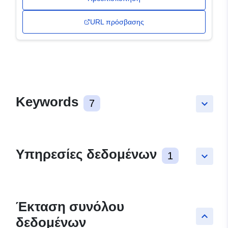
URL πρόσβασης
Keywords
7
keyboard_arrow_down
Υπηρεσίες δεδομένων
1
keyboard_arrow_down
Έκταση συνόλου
keyboard_arrow_up
δεδομένων