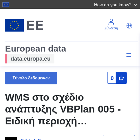
How do you know?
Σύνδεση
European data
data.europa.eu
0
Σύνολο δεδομένων
WMS στο σχέδιο
ανάπτυξης VBPlan 005 -
Ειδική περιοχή
(καταγωγής) ανέμου του