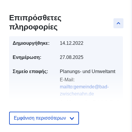
Επιπρόσθετες
keyboard_arrow_up
πληροφορίες
Δημιουργήθηκε:
14.12.2022
Ενημέρωση:
27.08.2025
Σημείο επαφής:
Planungs- und Umweltamt
E-Mail:
mailto:gemeinde@bad-
zwischenahn.de
Διεύθυνση:
Am Brink 9, Bad
Zwischenahn, 26160,
Deutschland
Εμφάνιση περισσότερων
Διεύθυνση URL:
http://www.bad-