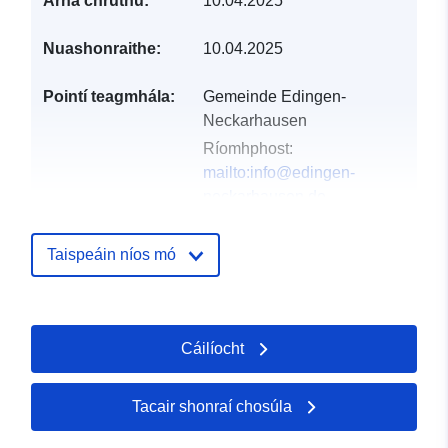
Arna chruthú:
10.04.2025
Nuashonraithe:
10.04.2025
Pointí teagmhála:
Gemeinde Edingen-
Neckarhausen
Ríomhphost:
mailto:info@edingen-
neckarhausen.de
Seoladh:
Hauptstraße 60,
Edingen-Neckarhausen,
Taispeáin níos mó
68535, Deutschland
URL:
http://www.edingen-
neckarhausen.de
Cáilíocht
Taifead Catalóige:
Curtha le data.europa.eu:
23
February 2026
Tacair shonraí chosúla
Nuashonraithe ar data.europa.eu: