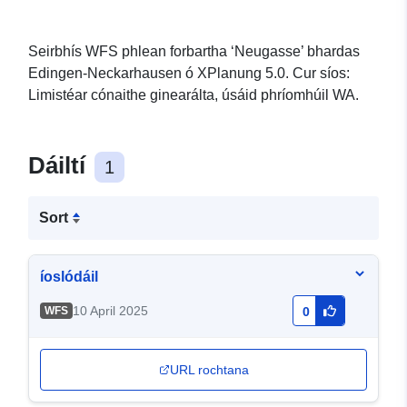
Seirbhís WFS phlean forbartha ‘Neugasse’ bhardas
Edingen-Neckarhausen ó XPlanung 5.0. Cur síos:
Limistéar cónaithe ginearálta, úsáid phríomhúil WA.
Dáiltí
1
Sort
íoslódáil
10 April 2025
WFS
0
URL rochtana