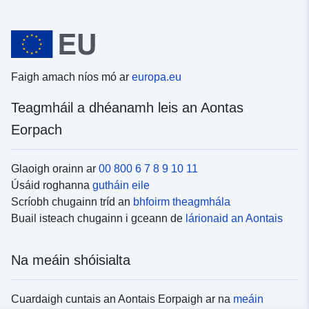
Faigh amach níos mó ar
europa.eu
Teagmháil a dhéanamh leis an Aontas
Eorpach
Glaoigh orainn ar
00 800 6 7 8 9 10 11
Úsáid roghanna
gutháin eile
Scríobh chugainn tríd an
bhfoirm theagmhála
Buail isteach chugainn i gceann de
lárionaid an Aontais
Na meáin shóisialta
Cuardaigh cuntais an Aontais Eorpaigh ar na
meáin