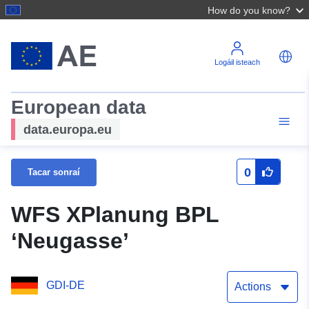
How do you know?
Logáil isteach
European data
data.europa.eu
0
Tacar sonraí
WFS XPlanung BPL
‘Neugasse’
GDI-DE
Actions