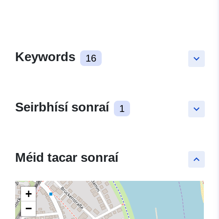
Keywords
16
keyboard_arrow_down
Seirbhísí sonraí
1
keyboard_arrow_down
Méid tacar sonraí
keyboard_arrow_up
+
−