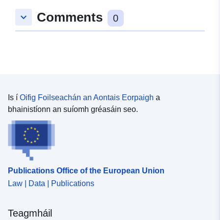
16 May 2026
Comments
keyboard_arrow_down
0
Spásúil:
Comhordanáidí:
[ [
8.599719, 49.4677533 ], [
8.602838, 49.4677533 ], [
8.602838, 49.4646848 ], [
8.599719, 49.4646848 ], [
8.599719, 49.4677533 ] ]
Is í
Oifig Foilseachán an Aontais Eorpaigh
a
Clóscríobh:
Polygon
bhainistíonn an suíomh gréasáin seo.
Tá sé de réir:
Acmhainn:
http://data.europa.eu/eli/reg/2009/
uriRef:
http://data.europa.eu/88u/dataset/
Publications Office of the European Union
879c-476a-bd61-da5acfc681fb
Law | Data | Publications
Teagmháil