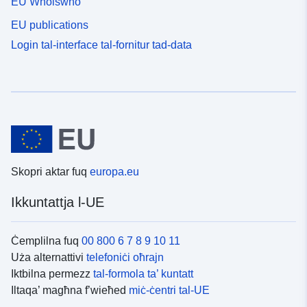
EU Whoiswho
EU publications
Login tal-interface tal-fornitur tad-data
Skopri aktar fuq
europa.eu
Ikkuntattja l-UE
Ċemplilna fuq
00 800 6 7 8 9 10 11
Uża alternattivi
telefoniċi oħrajn
Iktbilna permezz
tal-formola ta’ kuntatt
Iltaqa’ magħna f’wieħed
miċ-ċentri tal-UE