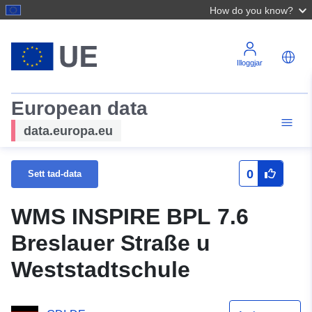
How do you know?
Illoggjar
European data
data.europa.eu
0
Sett tad-data
WMS INSPIRE BPL 7.6
Breslauer Straße u
Weststadtschule