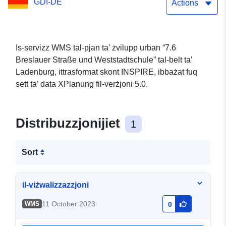
GDI-DE
Actions
Is-servizz WMS tal-pjan ta’ żvilupp urban “7.6
Breslauer Straße und Weststadtschule” tal-belt ta’
Ladenburg, ittrasformat skont INSPIRE, ibbażat fuq
sett ta’ data XPlanung fil-verżjoni 5.0.
Distribuzzjonijiet
1
Sort
il-viżwalizzazzjoni
11 October 2023
WMS
0