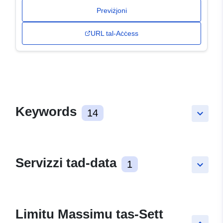
Previżjoni
URL tal-Aċċess
Keywords
14
keyboard_arrow_down
Servizzi tad-data
1
keyboard_arrow_down
Limitu Massimu tas-Sett