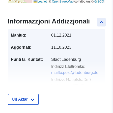
Leaflet
|
©
OpenStreetMap
contributors ©
GISCO
Informazzjoni Addizzjonali
keyboard_arrow_up
Maħluq:
01.12.2021
Aġġornati:
11.10.2023
Punti ta' Kuntatt:
Stadt Ladenburg
Indirizz Elettroniku:
mailto:post@ladenburg.de
Indirizz:
Hauptstraße 7,
Ladenburg, 68526,
Deutschland
URL:
Uri Aktar
http://www.ladenburg.de