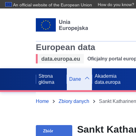
How do you know?
An official website of the European Union
European data
data.europa.eu
Oficjalny portal eur
Strona
Akademia
Dane
główna
data.europa
Home
Zbiory danych
Sankt Katharinen
Sankt Kathar
Zbiór