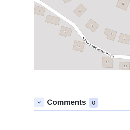
Comments
keyboard_arrow_down
0