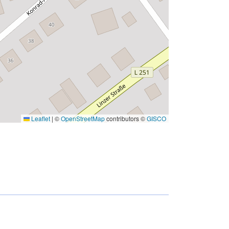
Leaflet
|
©
OpenStreetMap
contributors ©
GISCO