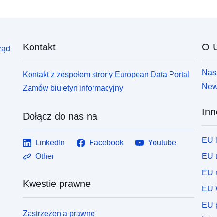
Kontakt
O U
ząd
Nasz
Kontakt z zespołem strony European Data Portal
News
Zamów biuletyn informacyjny
Inn
Dołącz do nas na
EU 
LinkedIn
Facebook
Youtube
EU 
Other
EU r
Kwestie prawne
EU 
EU p
Zastrzeżenia prawne