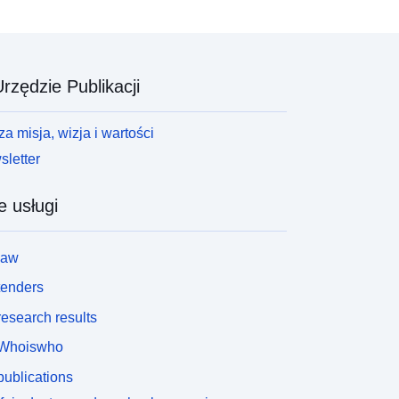
rzędzie Publikacji
a misja, wizja i wartości
letter
e usługi
law
tenders
esearch results
Whoiswho
ublications