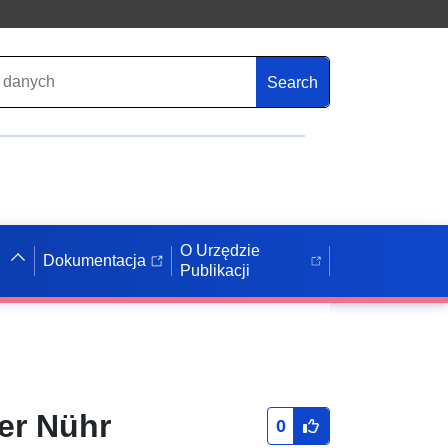
Search
O Urzędzie
Dokumentacja
Publikacji
er Nühr
0