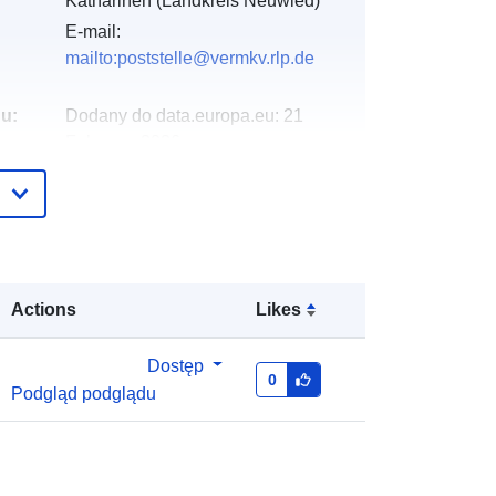
Katharinen (Landkreis Neuwied)
E-mail:
mailto:poststelle@vermkv.rlp.de
gu:
Dodany do data.europa.eu:
21
February 2026
Zaktualizowano dane.europa.eu:
16
May 2026
:
Współrzędne:
[ [ 7.34694, 50.594 ], [
7.34772, 50.594 ], [ 7.34772,
Actions
Likes
50.5935 ], [ 7.34694, 50.5935 ], [
7.34694, 50.594 ] ]
Dostęp
Typ:
Polygon
0
Podgląd podglądu
http://data.europa.eu/88u/dataset/ff5
adeea-0924-2c8f-e213-
da0597e05bb1