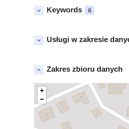
Keywords
keyboard_arrow_down
6
Usługi w zakresie dany
keyboard_arrow_down
Zakres zbioru danych
keyboard_arrow_up
+
−