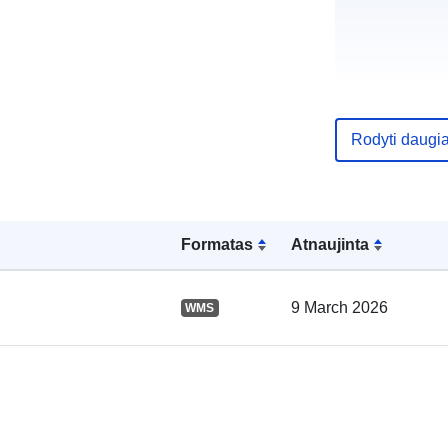
Katalogo įraš
Rodyti daugi
Formatas
Atnaujinta
Erdviniai
duomenys:
9 March 2026
WMS
uriRef: