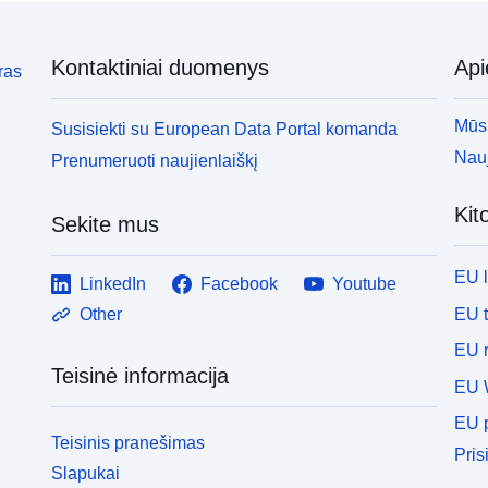
Kontaktiniai duomenys
Ap
ras
Mūsų
Susisiekti su European Data Portal komanda
Nauj
Prenumeruoti naujienlaiškį
Kit
Sekite mus
EU 
LinkedIn
Facebook
Youtube
EU 
Other
EU r
Teisinė informacija
EU 
EU p
Teisinis pranešimas
Pris
Slapukai