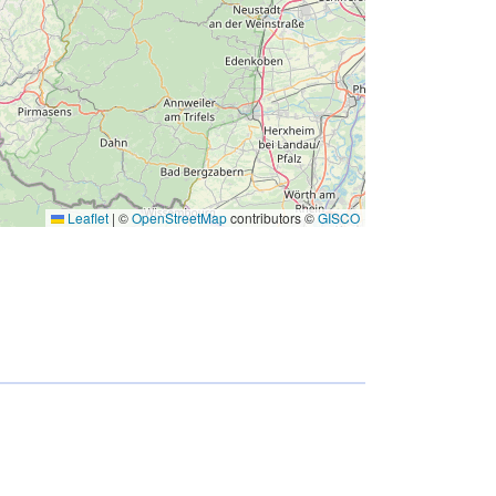
Leaflet
|
©
OpenStreetMap
contributors ©
GISCO