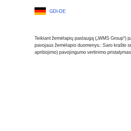
GDI-DE
Teikiant žemėlapių paslaugą („WMS Group“) pat
pavojaus žemėlapio duomenys.: Saro krašto sm
apribojimo) pavojingumo vertinimo pristatymas