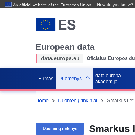
How do you know?
An official website of the European Union
European data
data.europa.eu
Oficialus Europos d
data.europa
Pirmas
Duomenys
akademija
Home
Duomenų rinkiniai
Smarkus liet
Smarkus l
Duomenų rinkinys