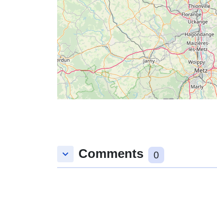
Comments
keyboard_arrow_down
0