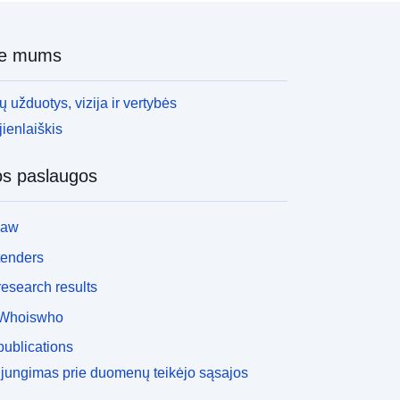
ie mums
 užduotys, vizija ir vertybės
ienlaiškis
os paslaugos
law
tenders
esearch results
Whoiswho
ublications
ijungimas prie duomenų teikėjo sąsajos