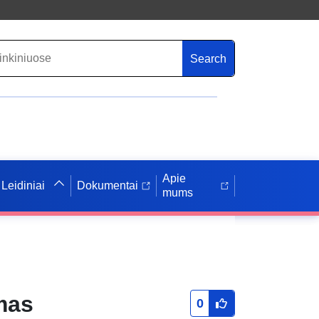
Search
Apie
Leidiniai
Dokumentai
mums
mas
0