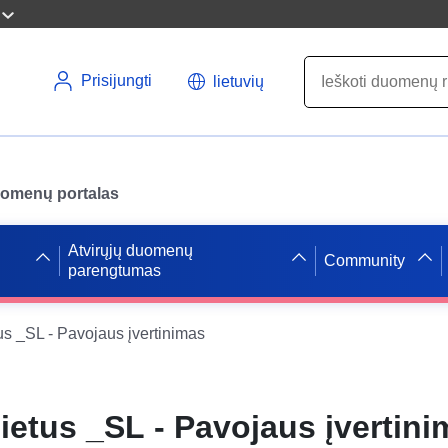
Prisijungti
lietuvių
uomenų portalas
Atvirųjų duomenų
Community
parengtumas
us _SL - Pavojaus įvertinimas
ietus _SL - Pavojaus įvertini