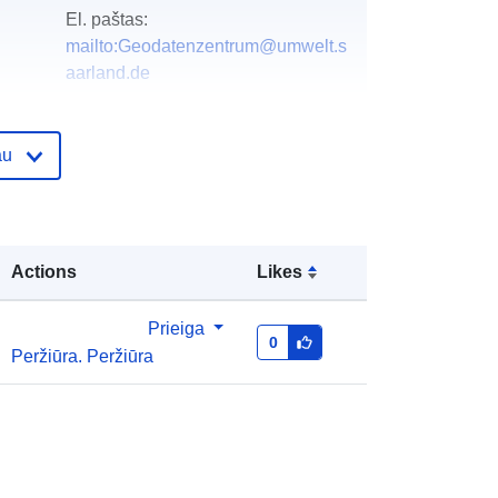
El. paštas:
mailto:Geodatenzentrum@umwelt.s
aarland.de
as:
Pridėta prie duomenų.europa.eu:
21 February
au
2026
Atnaujinta informacija apie duomenis.europa.eu:
16 May 2026
Actions
Likes
Koordinatės:
[ [ 6.351525,
49.645083 ], [ 7.411842, 49.645083
], [ 7.411842, 49.097822 ], [
Prieiga
0
6.351525, 49.097822 ], [ 6.351525,
Peržiūra. Peržiūra
49.645083 ] ]
Rūšis:
Polygon
http://data.europa.eu/88u/dataset/ff5
ec00f-7620-0956-ebf8-