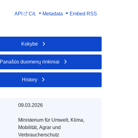
API
Cit.
Metadata
Embed
RSS
Kokybė
Panašūs duomenų rinkiniai
History
09.03.2026
Ministerium für Umwelt, Klima,
Mobilität, Agrar und
Verbraucherschutz