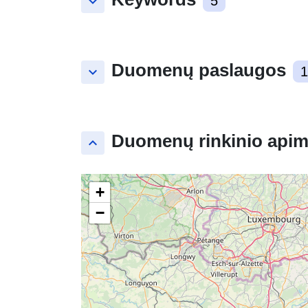
keyboard_arrow_down
5
Duomenų paslaugos
keyboard_arrow_down
1
Duomenų rinkinio apim
keyboard_arrow_up
+
−