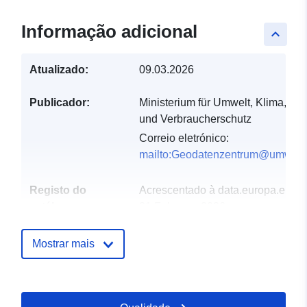
Informação adicional
keyboard_arrow_up
Atualizado:
09.03.2026
Publicador:
Ministerium für Umwelt, Klima, Mobi
und Verbraucherschutz
Correio eletrónico:
mailto:Geodatenzentrum@umwelt.
Registo do
Acrescentado à data.europa.eu:
catálogo:
21 February 2026
Atualizado em data.europa.eu:
16 May 2026
Mostrar mais
Espacial:
Coordenadas:
[ [ 6.351525,
49.645083 ], [ 7.411842,