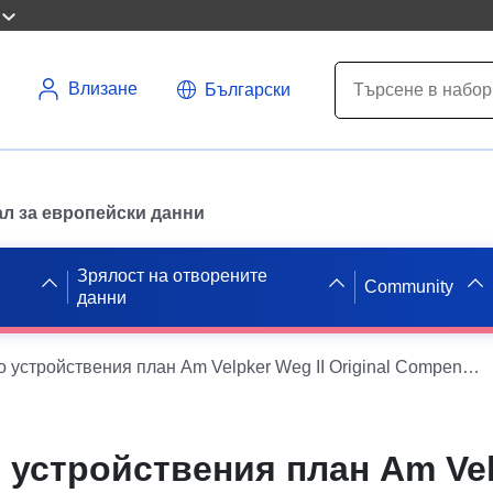
Влизане
Български
л за европейски данни
Зрялост на отворените
Community
данни
WMS относно устройствения план Am Velpker Weg II Original Compensation area of the Velpke municipality
устройствения план Am Vel