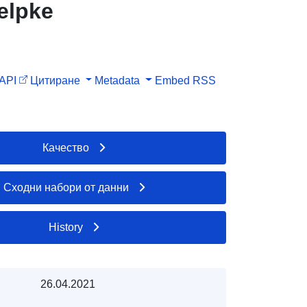
elpke
API
Цитиране
Metadata
Embed
RSS
Качество
Сходни набори от данни
History
26.04.2021