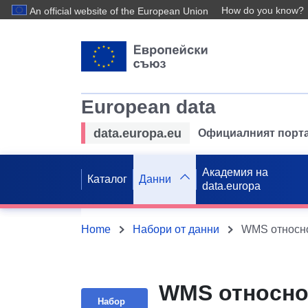
How do you know?
An official website of the European Union
European data
data.europa.eu
Официалният порта
Академия на
Каталог
Данни
data.europa
Home
Набори от данни
WMS относно 
Набор