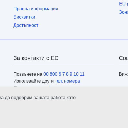
EU p
Правна информация
Зон
Бисквитки
Достъпност
За контакти с ЕС
Со
Позвънете на
00 800 6 7 8 9 10 11
Виж
Използвайте други
тел. номера
Пишете ни чрез
формуляра за контакти
Посетете ни в
центровете на ЕС
Инс
 за да подобрим вашата работа като
ърс