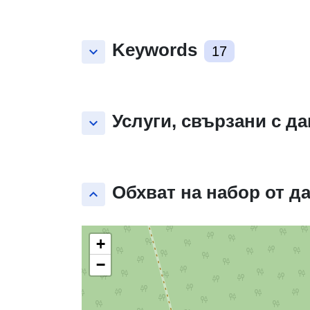
Keywords
keyboard_arrow_down
17
Услуги, свързани с д
keyboard_arrow_down
Обхват на набор от д
keyboard_arrow_up
+
−