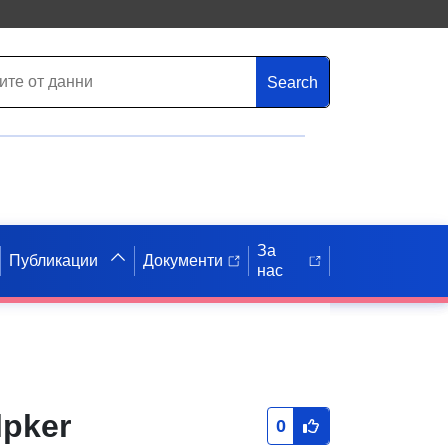
Search
За
Публикации
Документи
нас
pker
0