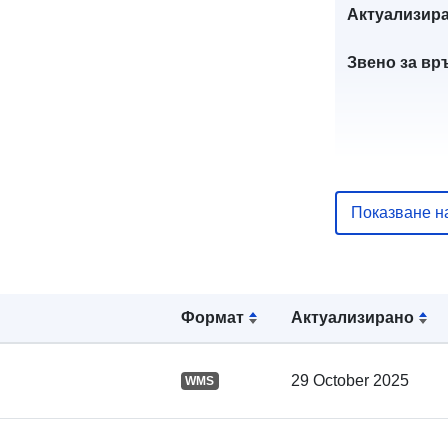
Актуализира
Звено за вр
Показване н
Каталожен
запис:
Формат
Актуализирано
Пространст
29 October 2025
WMS
: