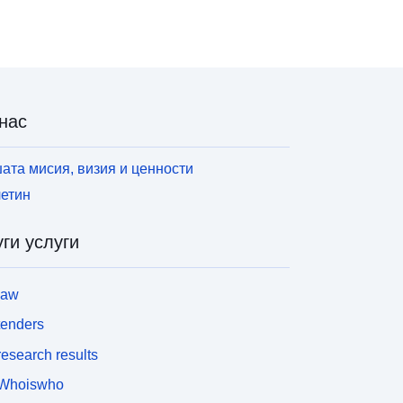
нас
ата мисия, визия и ценности
етин
ги услуги
law
tenders
esearch results
Whoiswho