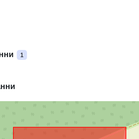
Съответства
анни
1
uriRef:
анни