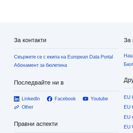
За контакти
За 
Наш
Свържете се с екипа на European Data Portal
Бюл
Абонамент за бюлетина
Дру
Последвайте ни в
EU 
LinkedIn
Facebook
Youtube
EU 
Other
EU r
Правни аспекти
EU 