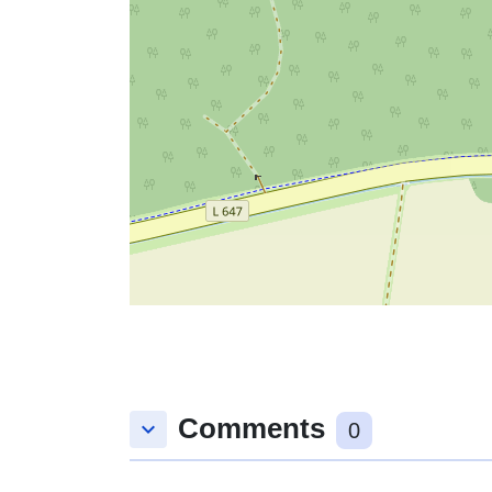
Comments
keyboard_arrow_down
0