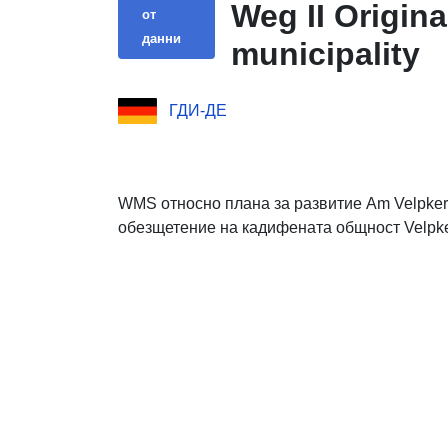
Weg II Origin
от
данни
municipality
ГДИ-ДЕ
WMS относно плана за развитие Am Velpker 
обезщетение на кадифената общност Velpk