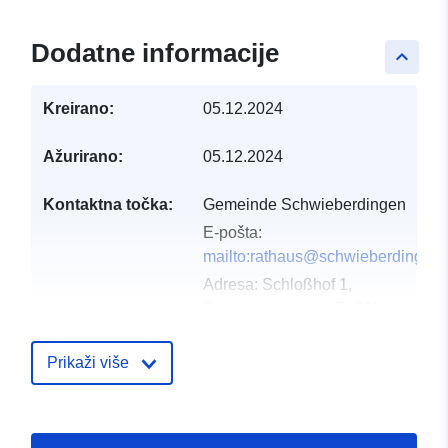
Dodatne informacije
keyboard_arrow_up
Kreirano:
05.12.2024
Ažurirano:
05.12.2024
Kontaktna točka:
Gemeinde Schwieberdingen
E-pošta:
mailto:rathaus@schwieberdingen.
Adresa:
Schloßhof 1,
Schwieberdingen, 71701,
Deutschland
URL:
Prikaži više
http://www.schwieberdingen.de
Kataloški
Dodano u data.europa.eu:
23 Febr