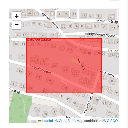
+
−
Leaflet
|
©
OpenStreetMap
contributors ©
GISCO