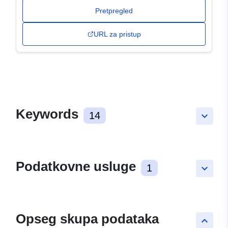
Pretpregled
URL za pristup
Keywords
14
keyboard_arrow_down
Podatkovne usluge
1
keyboard_arrow_down
Opseg skupa podataka
keyboard_arrow_up