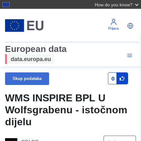
How do you know?
Prijava
European data
data.europa.eu
0
Skup podataka
WMS INSPIRE BPL U
Wolfsgrabenu - istočnom
dijelu